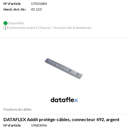
N° d'article
17031084
Herst.-Art.-Nr.:
45.123
Disponible
Commandes avant 15 heures – livraison dès le lendemain
Fixations de câbles
DATAFLEX Addit protège-câbles, connecteur 492, argent
N° d'article
19083096