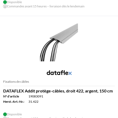
Disponible
Commandes avant 15 heures – livraison dès le lendemain
Fixations de câbles
DATAFLEX Addit protège-câbles, droit 422, argent, 150 cm
N° d'article
19083091
Herst.-Art.-Nr.:
31.422
Disponible