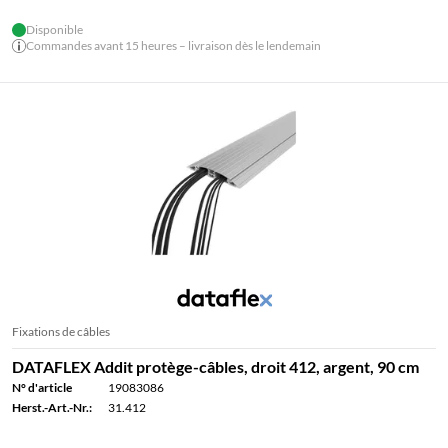
Disponible
Commandes avant 15 heures – livraison dès le lendemain
Fixations de câbles
DATAFLEX Addit protège-câbles, droit 412, argent, 90 cm
N° d'article
19083086
Herst.-Art.-Nr.:
31.412