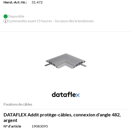
Herst.-Art.-Nr.:
31.472
Disponible
Commandes avant 15 heures – livraison dès le lendemain
Fixations de câbles
DATAFLEX Addit protège-câbles, connexion d'angle 482,
argent
N° d'article
19083095