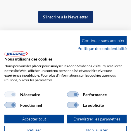
S'inscrire à la Newsletter
Continuer sans accepter
Politique de confidentialité
Nous utilisons des cookies
Nous pouvons les placer pour analyser les données de nos visiteurs, améliorer
notre site Web, afficher un contenu personnalisé et vous faire vivre une
expérience inoubliable. Pour plus d'informations sur les cookies que nous
utilisons, ouvrez les paramètres.
Impression
CGV
Responsabilité
Protection des données
Nécessaire
Performance
Fonctionnel
La publicité
Accepter tout
Enregistrer les paramètres
Refuser
Non, ajuster
© 2026 SECOMP France SARL. Tous droits réservés.