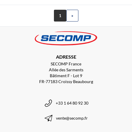
1
»
ADRESSE
SECOMP France
Allée des Sarments
Bâtiment F - Lot 9
FR-77183 Croissy Beaubourg
+33 1 64 80 92 30
vente@secomp.fr