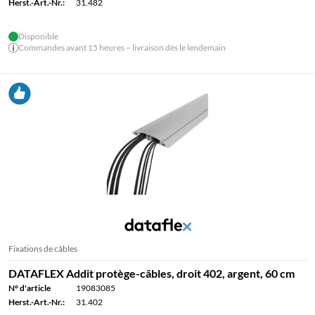
Herst.-Art.-Nr.:
31.482
Disponible
Commandes avant 15 heures – livraison dès le lendemain
Fixations de câbles
DATAFLEX Addit protège-câbles, droit 402, argent, 60 cm
N° d'article
19083085
Herst.-Art.-Nr.:
31.402