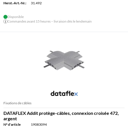
Herst.-Art.-Nr.:
31.492
Disponible
Commandes avant 15 heures – livraison dès le lendemain
Fixations de câbles
DATAFLEX Addit protège-câbles, connexion croisée 472,
argent
N° d'article
19083094