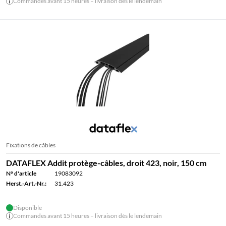
Commandes avant 15 heures – livraison dès le lendemain
Fixations de câbles
DATAFLEX Addit protège-câbles, droit 423, noir, 150 cm
N° d'article
19083092
Herst.-Art.-Nr.:
31.423
Disponible
Commandes avant 15 heures – livraison dès le lendemain