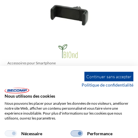
Accessoires pour Smartphone
BIOnd Support de voiture noir, en plastique recyclé, à
Continuer sans accepter
monter sur la sortie d'air
Politique de confidentialité
N° d'article
18025047
Herst.-Art.-Nr.:
BGG-GRS-CM
Nous utilisons des cookies
Nous pouvons les placer pour analyser les données de nos visiteurs, améliorer
Disponible
notre site Web, afficher un contenu personnalisé et vous faire vivre une
Commandes avant 15 heures – livraison dès le lendemain
expérience inoubliable. Pour plus d'informations sur les cookies que nous
utilisons, ouvrez les paramètres.
1/32
Nécessaire
Performance