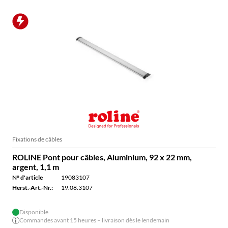
Fixations de câbles
ROLINE Pont pour câbles, Aluminium, 92 x 22 mm,
argent, 1,1 m
N° d'article
19083107
Herst.-Art.-Nr.:
19.08.3107
Disponible
Commandes avant 15 heures – livraison dès le lendemain