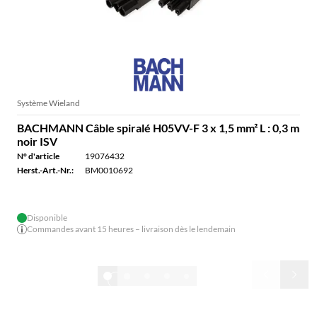
Système Wieland
BACHMANN Câble spiralé H05VV-F 3 x 1,5 mm² L : 0,3 m
noir ISV
N° d'article
19076432
Herst.-Art.-Nr.:
BM0010692
Disponible
Commandes avant 15 heures – livraison dès le lendemain
1/32
Nouveau dans la gamme de produits
Nos chefs de produits sont en contact permanent avec les