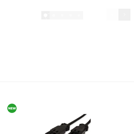
1/17
Chasseurs de bonnes affaires, attention !
Dans notre
offre de la semaine
, vous trouverez chaque
semaine d'autres topsellers à des prix attractifs. Vous
trouverez toutes les actions, offres et fins de série dans nos
Actions & Bonnes Affaires
.
Promotions & bonnes affaires
NOUVEAUTÉS