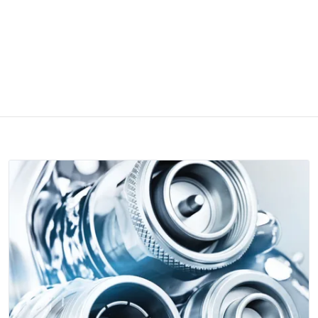
fabricants et sont toujours à la recherche de nouvelles
marques et produits attractifs.
Un regard sur les innovations
marquées
NEW
vaut toujours la peine !
Afficher tout
DERNIERS COMMUNIQUÉS DE PRESSE