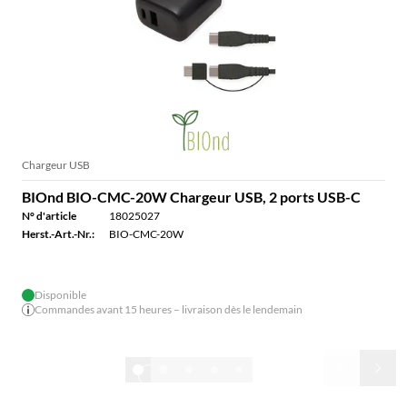
Chargeur USB
BIOnd BIO-CMC-20W Chargeur USB, 2 ports USB-C
N° d'article
18025027
Herst.-Art.-Nr.:
BIO-CMC-20W
Disponible
Commandes avant 15 heures – livraison dès le lendemain
1/32
Nos produits TOP