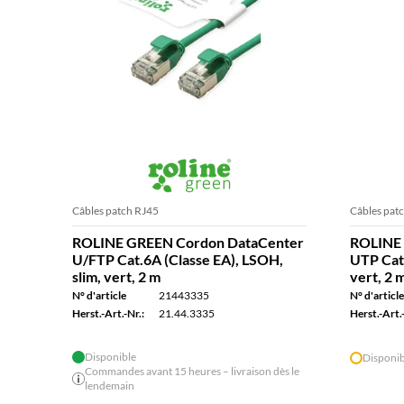
Câbles patch RJ45
Câbles pat
ROLINE GREEN Cordon DataCenter
ROLINE 
U/FTP Cat.6A (Classe EA), LSOH,
UTP Cat.
slim, vert, 2 m
vert, 2 
N° d'article
21443335
N° d'article
Herst.-Art.-Nr.:
21.44.3335
Herst.-Art.-
Disponible
Disponib
Commandes avant 15 heures – livraison dès le
lendemain