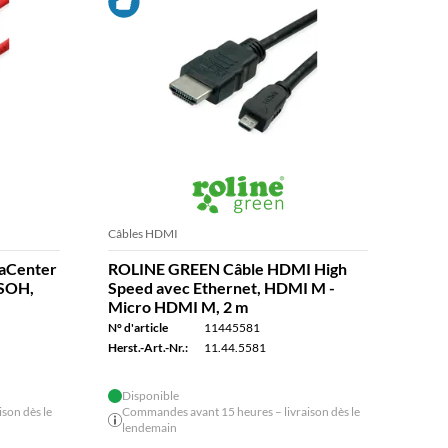
Câbles HDMI
Câble
aCenter
ROLINE GREEN Câble HDMI High
ROL
LSOH,
Speed avec Ethernet, HDMI M -
UTP 
Micro HDMI M, 2 m
noir
N° d'article
11445581
N° d'a
Herst.-Art.-Nr.:
11.44.5581
Herst.
Disponible
son dès le
Commandes avant 15 heures – livraison dès le
lendemain