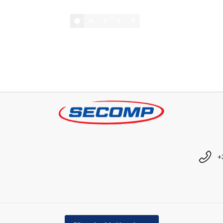
1/8
Afficher tout
+