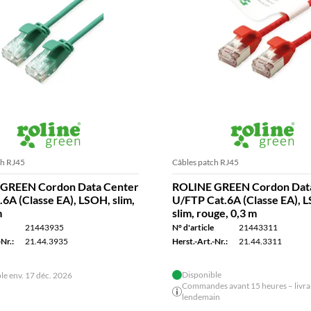
ch RJ45
Câbles patch RJ45
GREEN Cordon Data Center
ROLINE GREEN Cordon Dat
6A (Classe EA), LSOH, slim,
U/FTP Cat.6A (Classe EA), 
m
slim, rouge, 0,3 m
21443935
N° d'article
21443311
Nr.:
21.44.3935
Herst.-Art.-Nr.:
21.44.3311
Disponible
le env. 17 déc. 2026
Commandes avant 15 heures – livrai
lendemain