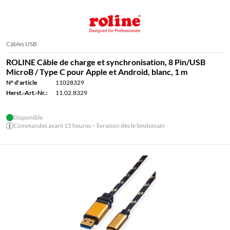
Câbles USB
ROLINE Câble de charge et synchronisation, 8 Pin/USB
MicroB / Type C pour Apple et Android, blanc, 1 m
N° d'article
11028329
Herst.-Art.-Nr.:
11.02.8329
Disponible
Commandes avant 15 heures – livraison dès le lendemain