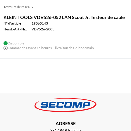
Testeurs de réseaux
KLEIN TOOLS VDV526-052 LAN Scout Jr. Testeur de câble
N° d'article
19065143
Herst.-Art.-Nr.:
VDV526-200E
Disponible
Commandes avant 15 heures – livraison dès le lendemain
ADRESSE
SECOMP France