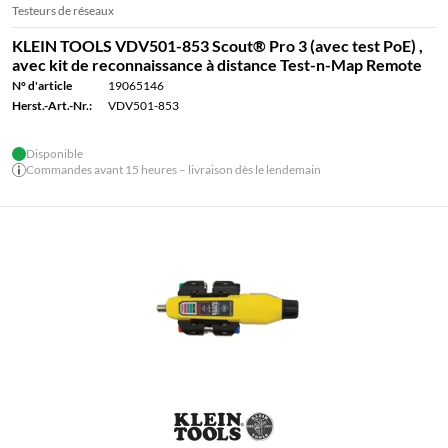
Testeurs de réseaux
KLEIN TOOLS VDV501-853 Scout® Pro 3 (avec test PoE) ,
avec kit de reconnaissance à distance Test-n-Map Remote
N° d'article
19065146
Herst.-Art.-Nr.:
VDV501-853
Disponible
Commandes avant 15 heures – livraison dès le lendemain