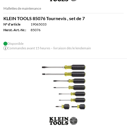
Mallettes de maintenance
KLEIN TOOLS 85076 Tournevis , set de 7
N° d'article
19065033
Herst.-Art.-Nr.:
85076
Disponible
Commandes avant 15 heures – livraison dès le lendemain