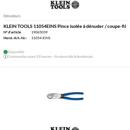
Dénudeurs
KLEIN TOOLS 11054EINS Pince isolée à dénuder / coupe-fil
N° d'article
19065039
Herst.-Art.-Nr.:
11054-EINS
Disponible
Commandes avant 15 heures – livraison dès le lendemain