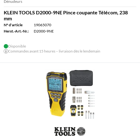
Dénudeurs
KLEIN TOOLS D2000-9NE Pince coupante Télécom, 238
mm
N° d'article
19065070
Herst.-Art.-Nr.:
D2000-9NE
Disponible
Commandes avant 15 heures – livraison dès le lendemain