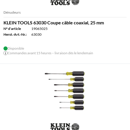
Dénudeurs
KLEIN TOOLS 63030 Coupe câble coaxial, 25 mm
N° d'article
19065025
Herst.-Art.-Nr.:
63030
Disponible
Commandes avant 15 heures – livraison dès le lendemain