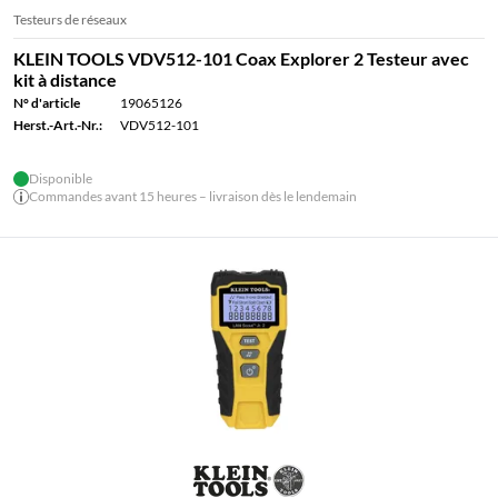
Testeurs de réseaux
KLEIN TOOLS VDV512-101 Coax Explorer 2 Testeur avec
kit à distance
N° d'article
19065126
Herst.-Art.-Nr.:
VDV512-101
Disponible
Commandes avant 15 heures – livraison dès le lendemain