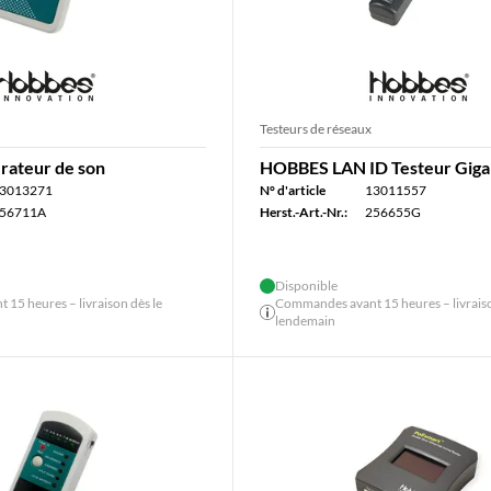
Testeurs de réseaux
ateur de son
HOBBES LAN ID Testeur Gig
3013271
N° d'article
13011557
56711A
Herst.-Art.-Nr.:
256655G
Disponible
15 heures – livraison dès le
Commandes avant 15 heures – livraiso
lendemain