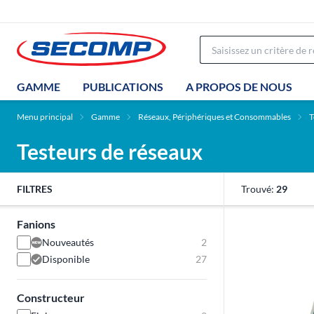
GAMME
PUBLICATIONS
A PROPOS DE NOUS
Menu principal
Gamme
Réseaux, Périphériques et Consommables
T
Testeurs de réseaux
FILTRES
Trouvé:
29
Fanions
Nouveautés
2
Disponible
27
Constructeur