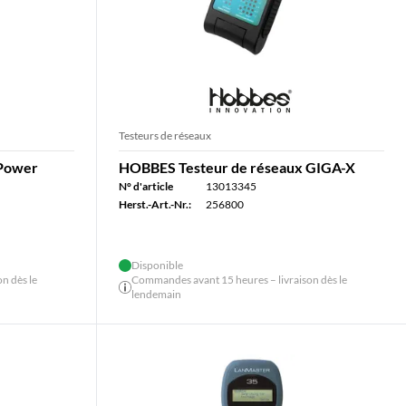
Testeurs de réseaux
 Power
HOBBES Testeur de réseaux GIGA-X
N° d'article
13013345
Herst.-Art.-Nr.:
256800
Disponible
n dès le
Commandes avant 15 heures – livraison dès le
lendemain