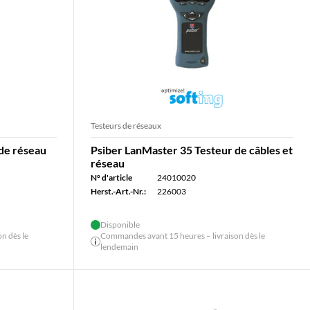
Testeurs de réseaux
de réseau
Psiber LanMaster 35 Testeur de câbles et
réseau
N° d'article
24010020
Herst.-Art.-Nr.:
226003
Disponible
n dès le
Commandes avant 15 heures – livraison dès le
lendemain