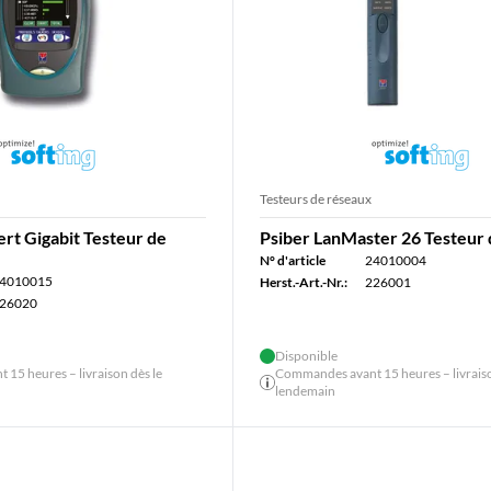
Testeurs de réseaux
rt Gigabit Testeur de
Psiber LanMaster 26 Testeur 
N° d'article
24010004
4010015
Herst.-Art.-Nr.:
226001
26020
Disponible
15 heures – livraison dès le
Commandes avant 15 heures – livraiso
lendemain