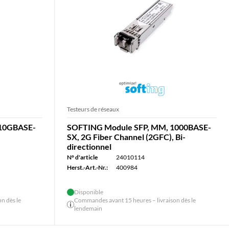
Testeurs de réseaux
 10GBASE-
SOFTING Module SFP, MM, 1000BASE-
SX, 2G Fiber Channel (2GFC), Bi-
directionnel
N° d'article
24010114
Herst.-Art.-Nr.:
400984
Disponible
n dès le
Commandes avant 15 heures – livraison dès le
lendemain