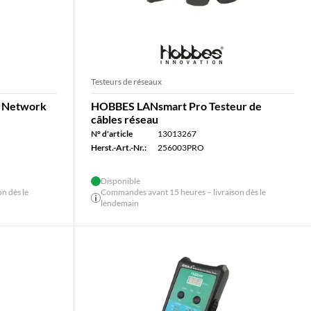
Testeurs de réseaux
a Network
HOBBES LANsmart Pro Testeur de
câbles réseau
N° d'article
13013267
Herst.-Art.-Nr.:
256003PRO
Disponible
n dès le
Commandes avant 15 heures – livraison dès le
lendemain