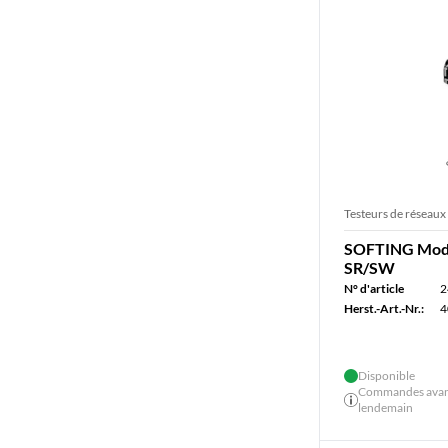
Testeurs de réseaux
SOFTING Mod
SR/SW
N° d'article
2
Herst.-Art.-Nr.:
4
Disponible
Commandes avant 
lendemain