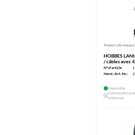
Testeurs de réseaux
HOBBES LANtes
/ câbles avec 
N° d'article
1
Herst.-Art.-Nr.:
2
Disponible
Commandes avant 
lendemain