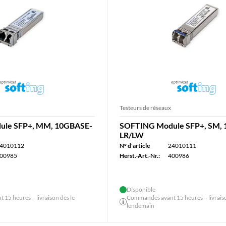
Testeurs de réseaux
ule SFP+, MM, 10GBASE-
SOFTING Module SFP+, SM,
LR/LW
4010112
N° d'article
24010111
00985
Herst.-Art.-Nr.:
400986
Disponible
15 heures – livraison dès le
Commandes avant 15 heures – livraiso
lendemain