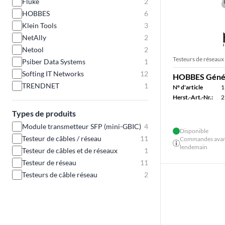
Fluke
2
HOBBES
6
Klein Tools
3
NetAlly
2
Netool
2
Testeurs de réseaux
Psiber Data Systems
1
Softing IT Networks
12
HOBBES Génér
TRENDNET
1
N° d'article
1
Herst.-Art.-Nr.:
2
Types de produits
Module transmetteur SFP (mini-GBIC)
4
Disponible
Testeur de câbles / réseau
11
Commandes avant 
lendemain
Testeur de câbles et de réseaux
1
Testeur de réseau
11
Testeurs de câble réseau
2