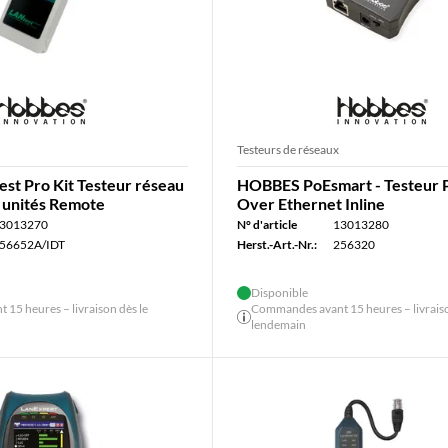
Testeurs de réseaux
t Pro Kit Testeur réseau
HOBBES PoEsmart - Testeur
4 unités Remote
Over Ethernet Inline
3013270
N° d'article
13013280
56652A/IDT
Herst.-Art.-Nr.:
256320
Disponible
15 heures – livraison dès le
Commandes avant 15 heures – livraiso
lendemain