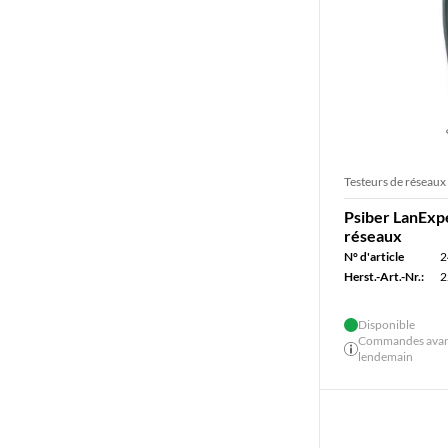
Testeurs de réseaux
Psiber LanExpe
réseaux
N° d'article
2
Herst.-Art.-Nr.:
2
Disponible
Commandes avant 
lendemain