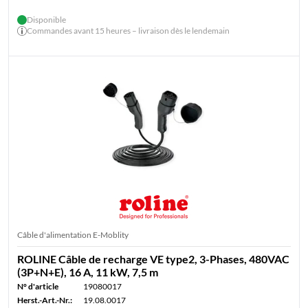
Disponible
Commandes avant 15 heures – livraison dès le lendemain
Câble d'alimentation E-Moblity
ROLINE Câble de recharge VE type2, 3-Phases, 480VAC
(3P+N+E), 16 A, 11 kW, 7,5 m
N° d'article
19080017
Herst.-Art.-Nr.:
19.08.0017