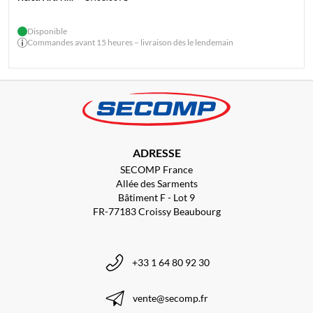
Disponible
Commandes avant 15 heures – livraison dès le lendemain
ADRESSE
SECOMP France
Allée des Sarments
Bâtiment F - Lot 9
FR-77183 Croissy Beaubourg
+33 1 64 80 92 30
vente@secomp.fr