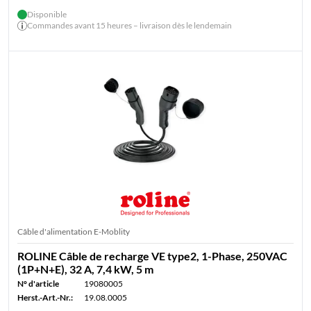
Disponible
Commandes avant 15 heures – livraison dès le lendemain
Câble d'alimentation E-Moblity
ROLINE Câble de recharge VE type2, 1-Phase, 250VAC
(1P+N+E), 32 A, 7,4 kW, 5 m
N° d'article
19080005
Herst.-Art.-Nr.:
19.08.0005