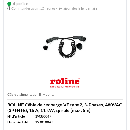
Disponible
Commandes avant 15 heures – livraison dès le lendemain
Câble d'alimentation E-Moblity
ROLINE Câble de recharge VE type2, 3-Phases, 480VAC
(3P+N+E), 16 A, 11 kW, spirale (max. 5m)
N° d'article
19080047
Herst.-Art.-Nr.:
19.08.0047