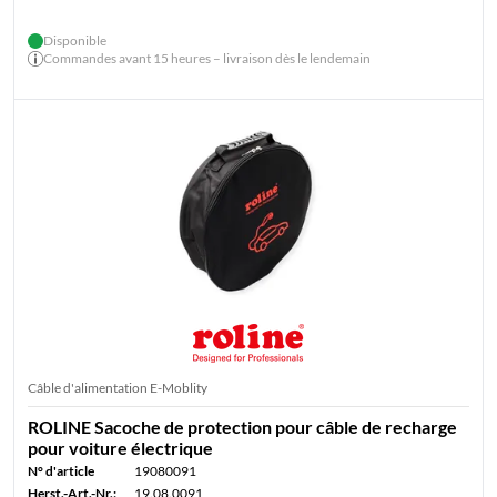
Disponible
Commandes avant 15 heures – livraison dès le lendemain
Câble d'alimentation E-Moblity
ROLINE Sacoche de protection pour câble de recharge
pour voiture électrique
N° d'article
19080091
Herst.-Art.-Nr.:
19.08.0091