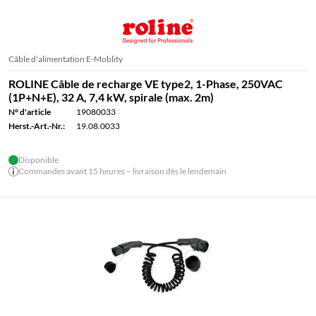
Câble d'alimentation E-Moblity
ROLINE Câble de recharge VE type2, 1-Phase, 250VAC
(1P+N+E), 32 A, 7,4 kW, spirale (max. 2m)
N° d'article
19080033
Herst.-Art.-Nr.:
19.08.0033
Disponible
Commandes avant 15 heures – livraison dès le lendemain