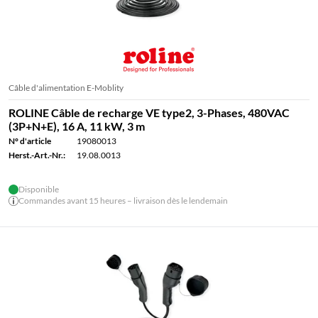
Câble d'alimentation E-Moblity
ROLINE Câble de recharge VE type2, 3-Phases, 480VAC
(3P+N+E), 16 A, 11 kW, 3 m
N° d'article
19080013
Herst.-Art.-Nr.:
19.08.0013
Disponible
Commandes avant 15 heures – livraison dès le lendemain