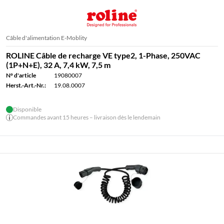
Câble d'alimentation E-Moblity
ROLINE Câble de recharge VE type2, 1-Phase, 250VAC
(1P+N+E), 32 A, 7,4 kW, 7,5 m
N° d'article
19080007
Herst.-Art.-Nr.:
19.08.0007
Disponible
Commandes avant 15 heures – livraison dès le lendemain