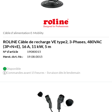
Câble d'alimentation E-Moblity
ROLINE Câble de recharge VE type2, 3-Phases, 480VAC
(3P+N+E), 16 A, 11 kW, 5 m
N° d'article
19080015
Herst.-Art.-Nr.:
19.08.0015
Disponible
Commandes avant 15 heures – livraison dès le lendemain