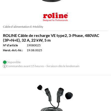
Câble d'alimentation E-Moblity
ROLINE Câble de recharge VE type2, 3-Phase, 480VAC
(3P+N+E), 32 A, 22 kW, 5 m
N° d'article
19080025
Herst.-Art.-Nr.:
19.08.0025
Disponible
Commandes avant 15 heures – livraison dès le lendemain