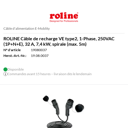
Câble d'alimentation E-Moblity
ROLINE Câble de recharge VE type2, 1-Phase, 250VAC
(1P+N+E), 32 A, 7,4 kW, spirale (max. 5m)
N° d'article
19080037
Herst.-Art.-Nr.:
19.08.0037
Disponible
Commandes avant 15 heures – livraison dès le lendemain