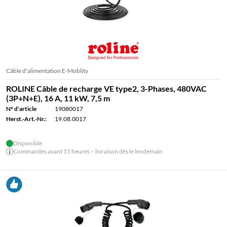
Câble d'alimentation E-Moblity
ROLINE Câble de recharge VE type2, 3-Phases, 480VAC
(3P+N+E), 16 A, 11 kW, 7,5 m
N° d'article
19080017
Herst.-Art.-Nr.:
19.08.0017
Disponible
Commandes avant 15 heures – livraison dès le lendemain