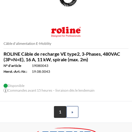
Câble d'alimentation E-Moblity
ROLINE Câble de recharge VE type2, 3-Phases, 480VAC
(3P+N+E), 16 A, 11 kW, spirale (max. 2m)
N° d'article
19080043
Herst.-Art.-Nr.:
19.08.0043
Disponible
Commandes avant 15 heures – livraison dès le lendemain
1
»