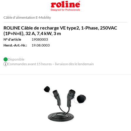
Câble d'alimentation E-Moblity
ROLINE Câble de recharge VE type2, 1-Phase, 250VAC
(1P+N+E), 32 A, 7,4 kW, 3 m
N° d'article
19080003
Herst.-Art.-Nr.:
19.08.0003
Disponible
Commandes avant 15 heures – livraison dès le lendemain