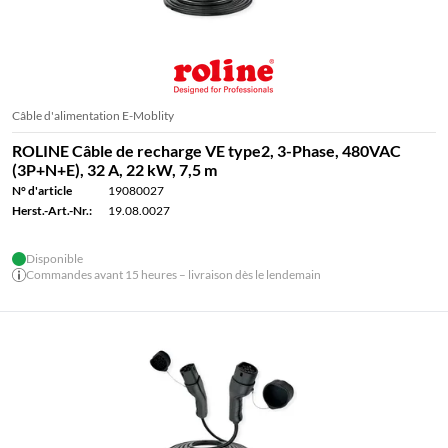
Câble d'alimentation E-Moblity
ROLINE Câble de recharge VE type2, 3-Phase, 480VAC
(3P+N+E), 32 A, 22 kW, 7,5 m
N° d'article
19080027
Herst.-Art.-Nr.:
19.08.0027
Disponible
Commandes avant 15 heures – livraison dès le lendemain