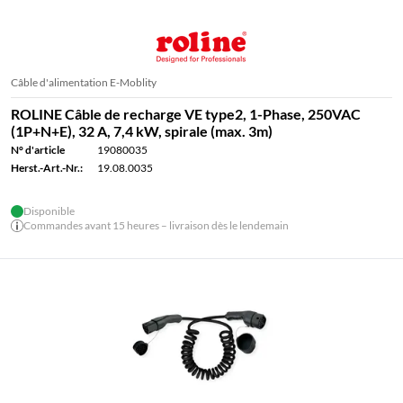
Câble d'alimentation E-Moblity
ROLINE Câble de recharge VE type2, 1-Phase, 250VAC
(1P+N+E), 32 A, 7,4 kW, spirale (max. 3m)
N° d'article
19080035
Herst.-Art.-Nr.:
19.08.0035
Disponible
Commandes avant 15 heures – livraison dès le lendemain