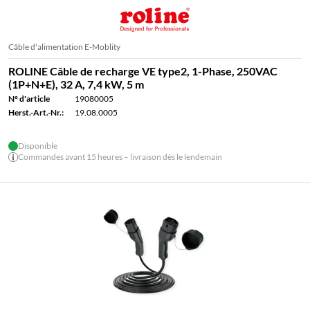
Câble d'alimentation E-Moblity
ROLINE Câble de recharge VE type2, 1-Phase, 250VAC
(1P+N+E), 32 A, 7,4 kW, 5 m
N° d'article
19080005
Herst.-Art.-Nr.:
19.08.0005
Disponible
Commandes avant 15 heures – livraison dès le lendemain