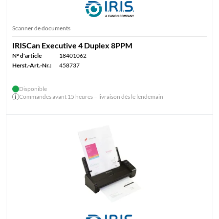
Scanner de documents
IRISCan Executive 4 Duplex 8PPM
N° d'article
18401062
Herst.-Art.-Nr.:
458737
Disponible
Commandes avant 15 heures – livraison dès le lendemain