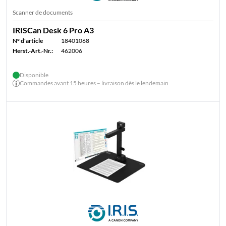
Scanner de documents
IRISCan Desk 6 Pro A3
N° d'article
18401068
Herst.-Art.-Nr.:
462006
Disponible
Commandes avant 15 heures – livraison dès le lendemain