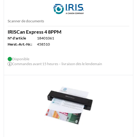
Scanner de documents
IRISCan Express 4 8PPM
N° d'article
18401061
Herst.-Art.-Nr.:
458510
Disponible
Commandes avant 15 heures – livraison dès le lendemain