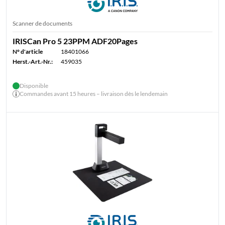
Scanner de documents
IRISCan Pro 5 23PPM ADF20Pages
N° d'article
18401066
Herst.-Art.-Nr.:
459035
Disponible
Commandes avant 15 heures – livraison dès le lendemain