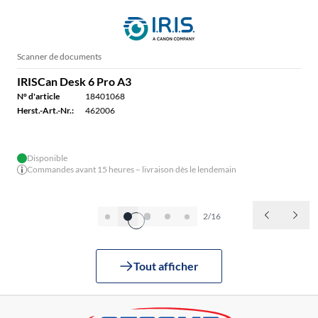
Scanner de documents
IRISCan Desk 6 Pro A3
N° d'article
18401068
Herst.-Art.-Nr.:
462006
Disponible
Commandes avant 15 heures – livraison dès le lendemain
2/16
Tout afficher