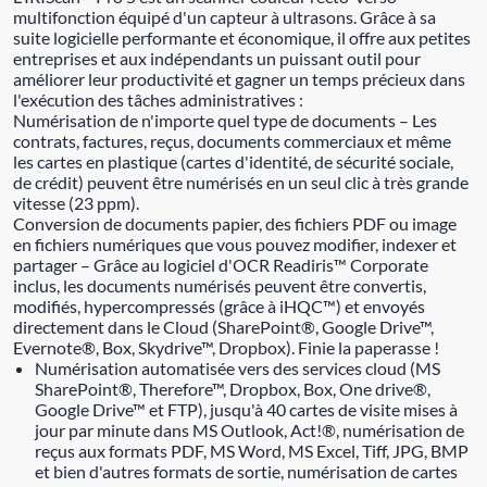
multifonction équipé d'un capteur à ultrasons. Grâce à sa
suite logicielle performante et économique, il offre aux petites
entreprises et aux indépendants un puissant outil pour
améliorer leur productivité et gagner un temps précieux dans
l'exécution des tâches administratives :
Numérisation de n'importe quel type de documents – Les
contrats, factures, reçus, documents commerciaux et même
les cartes en plastique (cartes d'identité, de sécurité sociale,
de crédit) peuvent être numérisés en un seul clic à très grande
vitesse (23 ppm).
Conversion de documents papier, des fichiers PDF ou image
en fichiers numériques que vous pouvez modifier, indexer et
partager – Grâce au logiciel d'OCR Readiris™ Corporate
inclus, les documents numérisés peuvent être convertis,
modifiés, hypercompressés (grâce à iHQC™) et envoyés
directement dans le Cloud (SharePoint®, Google Drive™,
Evernote®, Box, Skydrive™, Dropbox). Finie la paperasse !
Numérisation automatisée vers des services cloud (MS
SharePoint®, Therefore™, Dropbox, Box, One drive®,
Google Drive™ et FTP), jusqu'à 40 cartes de visite mises à
jour par minute dans MS Outlook, Act!®, numérisation de
reçus aux formats PDF, MS Word, MS Excel, Tiff, JPG, BMP
et bien d'autres formats de sortie, numérisation de cartes