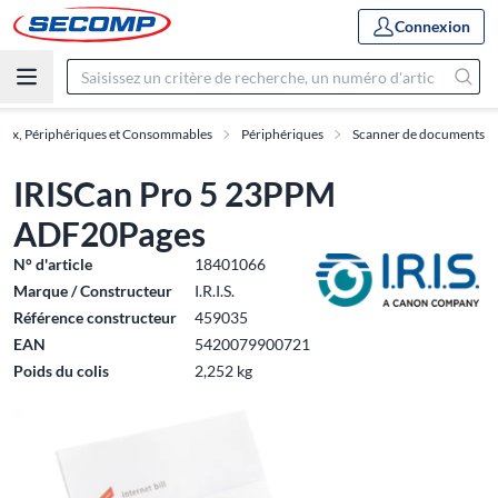
Connexion
aux, Périphériques et Consommables
Périphériques
Scanner de documents
IRISCan Pro 5 23PPM
ADF20Pages
N° d'article
18401066
Marque / Constructeur
I.R.I.S.
Référence constructeur
459035
EAN
5420079900721
Poids du colis
2,252 kg