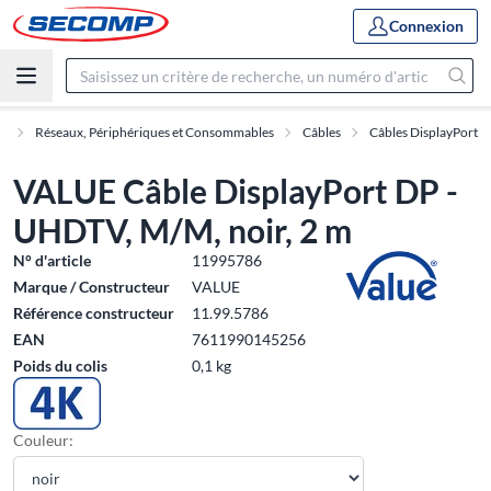
Connexion
e
Réseaux, Périphériques et Consommables
Câbles
Câbles DisplayPort
VALUE Câble DisplayPort DP -
UHDTV, M/M, noir, 2 m
N° d'article
11995786
Marque / Constructeur
VALUE
Référence constructeur
11.99.5786
EAN
7611990145256
Poids du colis
0,1 kg
Couleur: