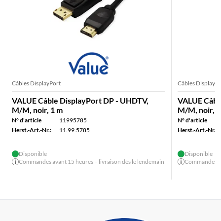
Câbles DisplayPort
Câbles DisplayPo
VALUE Câble DisplayPort DP - UHDTV,
VALUE Câble
M/M, noir, 1 m
M/M, noir, 
N° d'article
11995785
N° d'article
Herst.-Art.-Nr.:
11.99.5785
Herst.-Art.-Nr.:
Disponible
Disponible
Commandes avant 15 heures – livraison dès le lendemain
Commandes ava