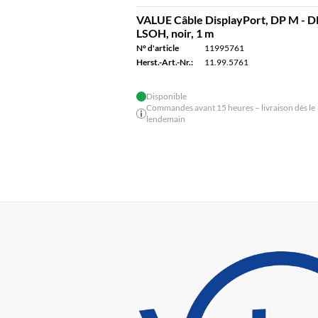
VALUE Câble DisplayPort, DP M - D
LSOH, noir, 1 m
N° d'article
11995761
Herst.-Art.-Nr.:
11.99.5761
Disponible
Commandes avant 15 heures – livraison dès le
lendemain