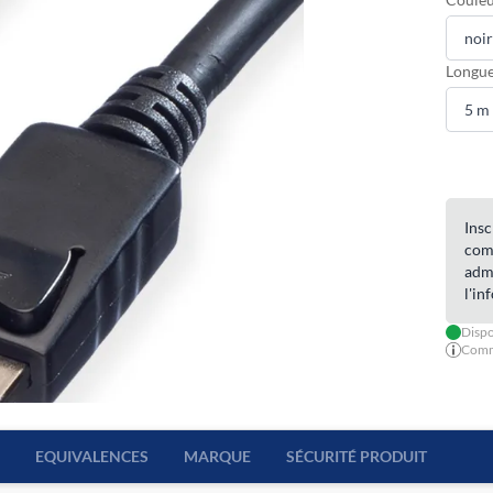
Longue
Insc
com
admi
l'in
Dispo
Comma
EQUIVALENCES
MARQUE
SÉCURITÉ PRODUIT