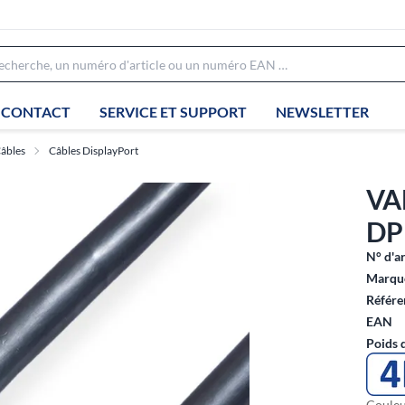
CONTACT
SERVICE ET SUPPORT
NEWSLETTER
âbles
Câbles DisplayPort
VA
DP 
N° d'ar
Marque
Référe
EAN
Poids 
Couleu