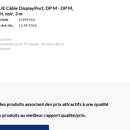
E Câble DisplayPort, DP M - DP M,
, noir, 3 m
rticle
11995763
-Art.-Nr.:
11.99.5763
ponible
mandes avant 15 heures – livraison dès le
ndemain
s produits associant des prix attractifs à une qualité
produits au meilleur rapport qualité/prix.