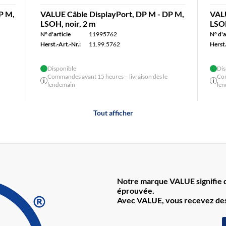
P M,
VALUE Câble DisplayPort, DP M - DP M,
VALU
LSOH, noir, 2 m
LSOH
N° d'article
11995762
N° d'a
Herst.-Art.-Nr.:
11.99.5762
Herst.
Disponible
Dis
Commandes avant 15 heures – livraison dès le
Com
lendemain
le
Tout afficher
Notre marque VALUE signifie de
éprouvée.
Avec VALUE, vous recevez des 