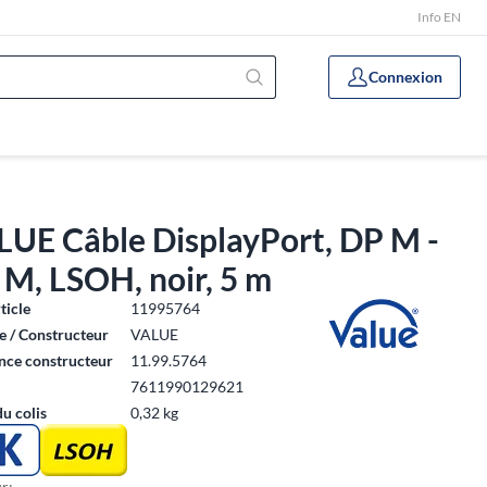
Info EN
Connexion
LUE Câble DisplayPort, DP M -
M, LSOH, noir, 5 m
ticle
11995764
 / Constructeur
VALUE
nce constructeur
11.99.5764
7611990129621
du colis
0,32 kg
r: