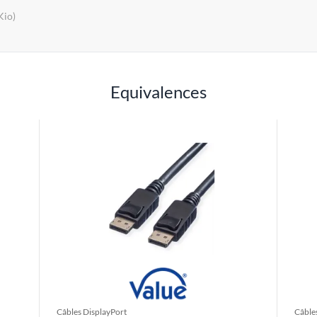
Kio)
Equivalences
Câbles DisplayPort
Câble