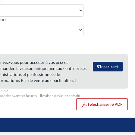
ur:
rivez-vous pour accéder à vos prix et
S'inscrire
mander. Livraison uniquement aux entreprises,
nistrations et professionnels de
formatique. Pas de vente aux particuliers !
nible
ndes avant 15 heures – livraison dès le lendemain
Télécharger le PDF