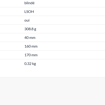
blindé
LSOH
oui
308.8 g
40 mm
160 mm
170 mm
0.32 kg