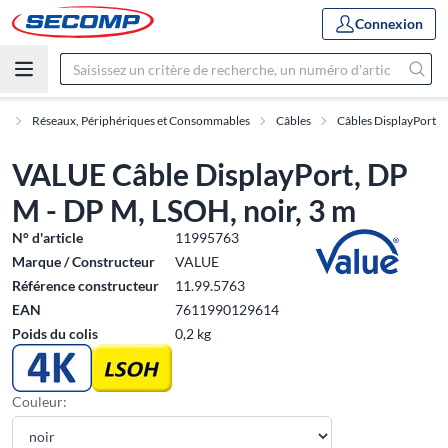
Connexion
e
Réseaux, Périphériques et Consommables
Câbles
Câbles DisplayPort
VALUE Câble DisplayPort, DP
M - DP M, LSOH, noir, 3 m
N° d'article
11995763
Marque / Constructeur
VALUE
Référence constructeur
11.99.5763
EAN
7611990129614
Poids du colis
0,2 kg
Couleur: