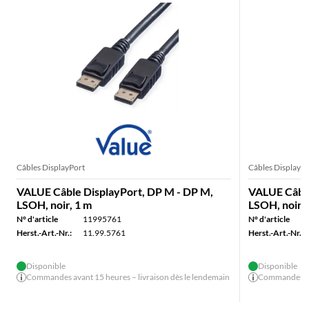
Câbles DisplayPort
Câbles DisplayPo
VALUE Câble DisplayPort, DP M - DP M,
VALUE Câble
LSOH, noir, 1 m
LSOH, noir, 
N° d'article
11995761
N° d'article
Herst.-Art.-Nr.:
11.99.5761
Herst.-Art.-Nr.:
Disponible
Disponible
Commandes avant 15 heures – livraison dès le lendemain
Commandes ava