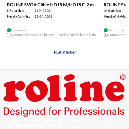
ROLINE SVGA Câble HD15 M/HD15 F, 2 m
ROLINE SVG
N° d'article
11045302
N° d'article
Herst.-Art.-Nr.:
11.04.5302
Herst.-Art.-Nr.:
Disponible
Disponible
Commandes avant 15 heures – livraison dès le lendemain
Commandes ava
Tout afficher
Les produits de la marque ROLINE ont été conçus pour un
usage professionnel intensif.