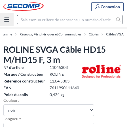
Connexion
Gamme
Réseaux, Périphériques et Consommables
Câbles
Câbles VGA
ROLINE SVGA Câble HD15
M/HD15 F, 3 m
N° d'article
11045303
Marque / Constructeur
ROLINE
Référence constructeur
11.04.5303
EAN
7611990111640
Poids du colis
0,424 kg
Couleur:
Longueur: