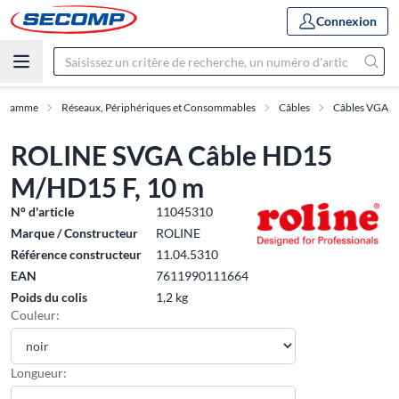
Connexion
Gamme
Réseaux, Périphériques et Consommables
Câbles
Câbles VGA
ROLINE SVGA Câble HD15
M/HD15 F, 10 m
N° d'article
11045310
Marque / Constructeur
ROLINE
Référence constructeur
11.04.5310
EAN
7611990111664
Poids du colis
1,2 kg
Couleur:
Longueur: