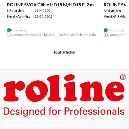
ROLINE SVGA Câble HD15 M/HD15 F, 2 m
ROLINE SVG
N° d'article
11045302
N° d'article
Herst.-Art.-Nr.:
11.04.5302
Herst.-Art.-Nr.:
Disponible
Disponible
Commandes avant 15 heures – livraison dès le lendemain
Commandes ava
Tout afficher
Les produits de la marque ROLINE ont été conçus pour un
usage professionnel intensif.