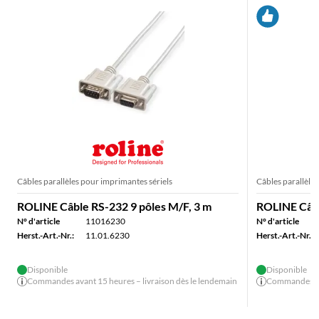
Câbles parallèles pour imprimantes sériels
Câbles parallèle
ROLINE Câble RS-232 9 pôles M/F, 3 m
ROLINE Câbl
N° d'article
11016230
N° d'article
Herst.-Art.-Nr.:
11.01.6230
Herst.-Art.-Nr.:
Disponible
Disponible
Commandes avant 15 heures – livraison dès le lendemain
Commandes ava