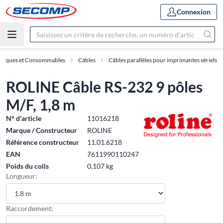
Connexion
ériques et Consommables
Câbles
Câbles parallèles pour imprimantes sériels
ROLINE Câble RS-232 9 pôles
M/F, 1,8 m
N° d'article
11016218
Marque / Constructeur
ROLINE
Référence constructeur
11.01.6218
EAN
7611990110247
Poids du colis
0,107 kg
Longueur:
Raccordement: