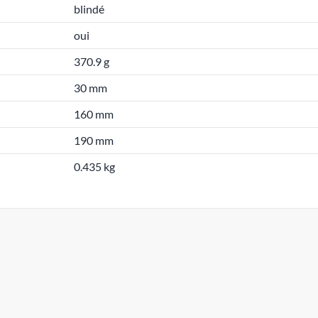
blindé
oui
370.9 g
30 mm
160 mm
190 mm
0.435 kg