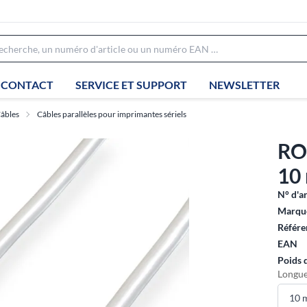
CONTACT
SERVICE ET SUPPORT
NEWSLETTER
âbles
Câbles parallèles pour imprimantes sériels
RO
10
N° d'ar
Marque
Référe
EAN
Poids 
Longue