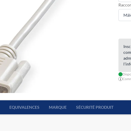
Racco
Insc
com
admi
l'in
Dispo
Comma
EQUIVALENCES
MARQUE
SÉCURITÉ PRODUIT