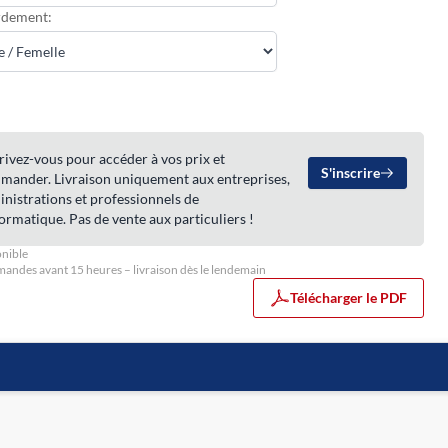
rdement:
rivez-vous pour accéder à vos prix et
S'inscrire
mander. Livraison uniquement aux entreprises,
nistrations et professionnels de
formatique. Pas de vente aux particuliers !
nible
ndes avant 15 heures – livraison dès le lendemain
Télécharger le PDF