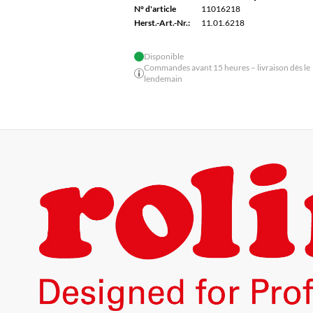
N° d'article
11016218
Herst.-Art.-Nr.:
11.01.6218
Disponible
Commandes avant 15 heures – livraison dès le
lendemain