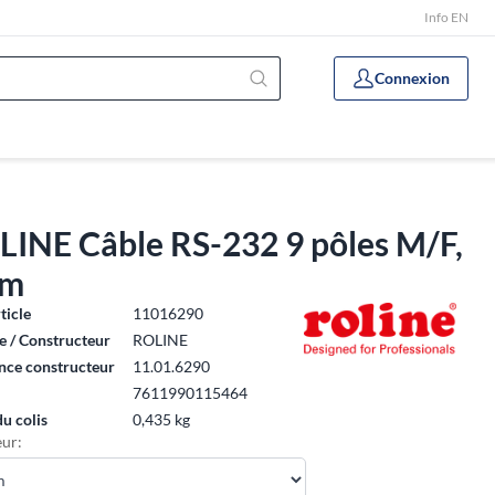
Info EN
Connexion
LINE Câble RS-232 9 pôles M/F,
 m
ticle
11016290
 / Constructeur
ROLINE
nce constructeur
11.01.6290
7611990115464
du colis
0,435 kg
ur: