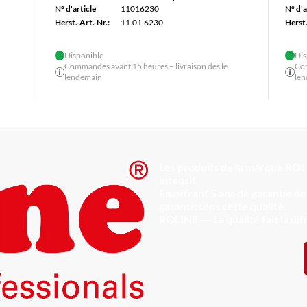
N° d'article
11016230
N° d'a
Herst.-Art.-Nr.:
11.01.6230
Herst.
Disponible
Dis
Commandes avant 15 heures – livraison dès le
Com
lendemain
le
Les produits de la marque ROL
intensif.
En offrant 5 ans de garantie 
garantissons cette qualité.
ROLINE ― La qualité fait la di