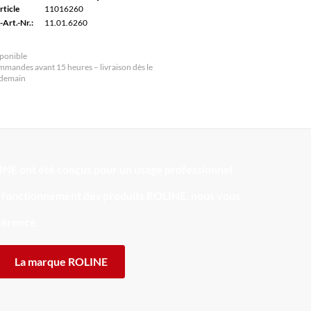
rticle
11016260
-Art.-Nr.:
11.01.6260
ponible
mandes avant 15 heures – livraison dès le
ndemain
INE ont été conçus pour un usage professionnel
de fonctionnement des produits ROLINE, nous vous
fférence.
La marque ROLINE