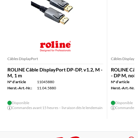
Câbles DisplayPort
Câbles DisplayPo
ROLINE Câble DisplayPort DP-DP, v1.2, M -
ROLINE Câbl
M, 1 m
- DP M, noir
N° d'article
11045880
N° d'article
Herst.-Art.-Nr.:
11.04.5880
Herst.-Art.-Nr.:
Disponible
Disponible
Commandes avant 15 heures – livraison dès le lendemain
Commandes ava