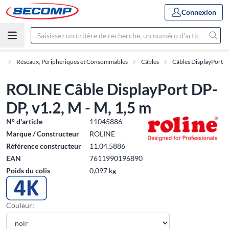
Connexion
e
Réseaux, Périphériques et Consommables
Câbles
Câbles DisplayPort
ROLINE Câble DisplayPort DP-
DP, v1.2, M - M, 1,5 m
N° d'article
11045886
Marque / Constructeur
ROLINE
Référence constructeur
11.04.5886
EAN
7611990196890
Poids du colis
0,097 kg
Couleur: