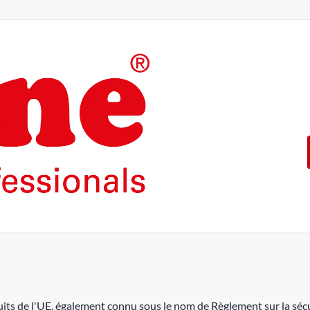
Les produits de la marque ROL
intensif.
En offrant 5 ans de garantie 
garantissons cette qualité.
ROLINE ― La qualité fait la di
its de l'UE, également connu sous le nom de Règlement sur la sécu