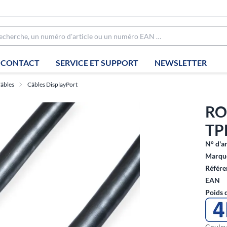
CONTACT
SERVICE ET SUPPORT
NEWSLETTER
âbles
Câbles DisplayPort
RO
TPE
N° d'ar
Marque
Référe
EAN
Poids 
Couleu