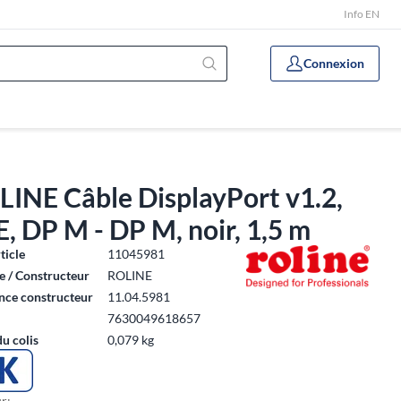
Info EN
Connexion
LINE Câble DisplayPort v1.2,
, DP M - DP M, noir, 1,5 m
ticle
11045981
 / Constructeur
ROLINE
nce constructeur
11.04.5981
7630049618657
du colis
0,079 kg
r: