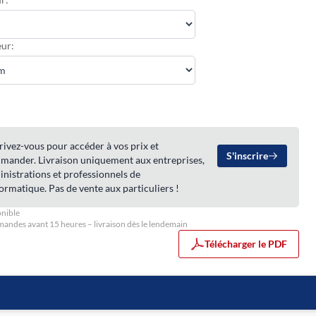
ur:
rivez-vous pour accéder à vos prix et
S'inscrire
mander. Livraison uniquement aux entreprises,
nistrations et professionnels de
formatique. Pas de vente aux particuliers !
nible
ndes avant 15 heures – livraison dès le lendemain
Télécharger le PDF