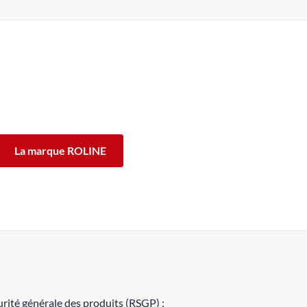
INE ont été conçus pour un usage professionnel
de fonctionnement des produits ROLINE, nous vous
fférence.
La marque ROLINE
rité générale des produits (RSGP) :