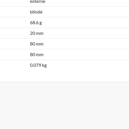
externe
blindé
68.6 g
20 mm
80 mm
80 mm
0.079 kg