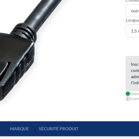
Longue
Insc
com
admi
l'in
Dispo
Comma
MARQUE
SÉCURITÉ PRODUIT