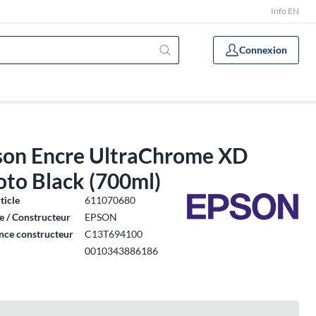
Info EN
Connexion
son Encre UltraChrome XD
oto Black (700ml)
ticle
611070680
 / Constructeur
EPSON
nce constructeur
C13T694100
0010343886186