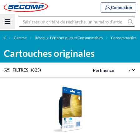
Connexion
ipal
Gamme
Réseaux, Périphériques et Consommables
Consommables
Cartouches originales
FILTRES
(825)