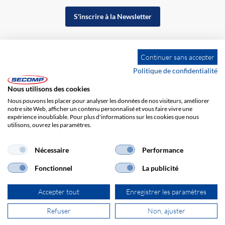
S'inscrire à la Newsletter
Continuer sans accepter
Politique de confidentialité
Nous utilisons des cookies
Nous pouvons les placer pour analyser les données de nos visiteurs, améliorer
notre site Web, afficher un contenu personnalisé et vous faire vivre une
expérience inoubliable. Pour plus d'informations sur les cookies que nous
utilisons, ouvrez les paramètres.
Impression
CGV
Responsabilité
Protection des données
Nécessaire
Performance
Fonctionnel
La publicité
Accepter tout
Enregistrer les paramètres
Refuser
Non, ajuster
© 2026 SECOMP France SARL. Tous droits réservés.
powered by polynorm