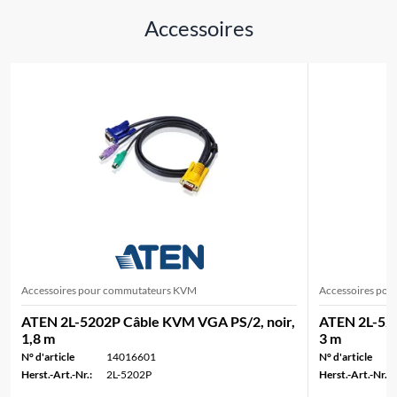
Accessoires
Accessoires pour commutateurs KVM
Accessoires po
ATEN 2L-5202P Câble KVM VGA PS/2, noir,
ATEN 2L-520
1,8 m
3 m
N° d'article
14016601
N° d'article
Herst.-Art.-Nr.:
2L-5202P
Herst.-Art.-Nr.: