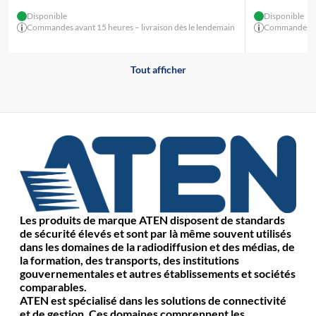
Disponible
Disponible
Commandes avant 15 heures – livraison dès le lendemain
Commandes ava
Tout afficher
Les produits de marque ATEN disposent de standards
de sécurité élevés et sont par là même souvent utilisés
dans les domaines de la radiodiffusion et des médias, de
la formation, des transports, des institutions
gouvernementales et autres établissements et sociétés
comparables.
ATEN est spécialisé dans les solutions de connectivité
et de gestion. Ces domaines comprennent les