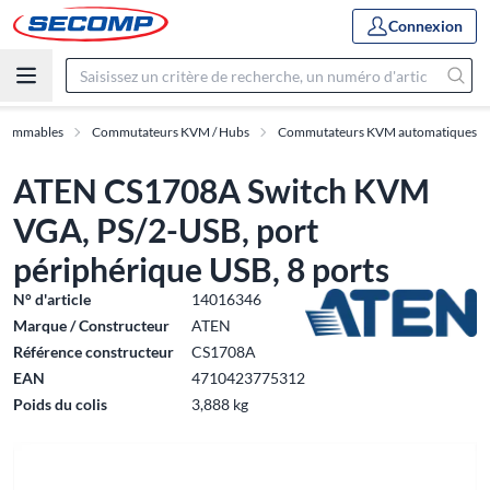
Connexion
onsommables
Commutateurs KVM / Hubs
Commutateurs KVM automatiques
ATEN CS1708A Switch KVM
VGA, PS/2-USB, port
périphérique USB, 8 ports
N° d'article
14016346
Marque / Constructeur
ATEN
Référence constructeur
CS1708A
EAN
4710423775312
Poids du colis
3,888 kg