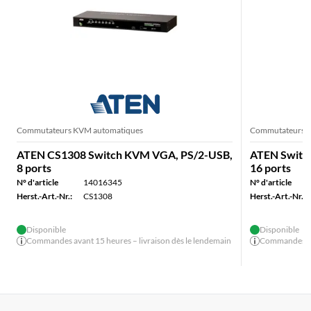
Commutateurs KVM automatiques
Commutateurs K
ATEN CS1308 Switch KVM VGA, PS/2-USB,
ATEN Switc
8 ports
16 ports
N° d'article
14016345
N° d'article
Herst.-Art.-Nr.:
CS1308
Herst.-Art.-Nr.:
Disponible
Disponible
Commandes avant 15 heures – livraison dès le lendemain
Commandes ava