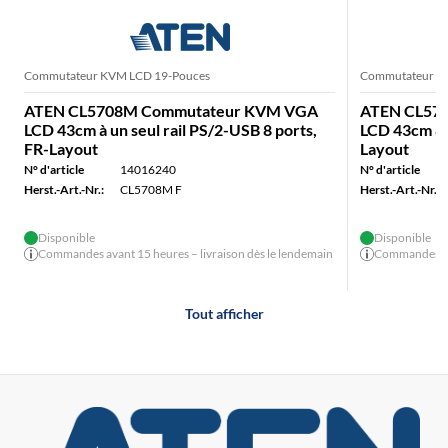
Commutateur KVM LCD 19-Pouces
Commutateur K
ATEN CL5708M Commutateur KVM VGA
ATEN CL57
LCD 43cm à un seul rail PS/2-USB 8 ports,
LCD 43cm 8 
FR-Layout
Layout
N° d'article
14016240
N° d'article
Herst.-Art.-Nr.:
CL5708M F
Herst.-Art.-Nr.:
Disponible
Disponible
Commandes avant 15 heures – livraison dès le lendemain
Commandes ava
Tout afficher