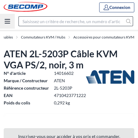
Connexion
ommables
Commutateurs KVM / Hubs
Accessoires pour commutateurs KVM
ATEN 2L-5203P Câble KVM
VGA PS/2, noir, 3 m
N° d'article
14016602
Marque / Constructeur
ATEN
Référence constructeur
2L-5203P
EAN
4710423771222
Poids du colis
0,292 kg
Inscrivez-vous pour accéder à vos prix et commander.