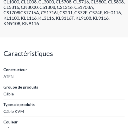
CL1000, CL1008, CL3000, CL5708, CL5716, CL5800, CL5808,
CL5816, CN8000, CS1308, CS1316, CS1708A,
CS1708iCS1716A, CS1716i, CS231, CS72E, CS74E, KH0116,
KL1100, KL1116, KL3116, KL3116T, KL9108, KL9116,
KN9108, KN9116
Caractéristiques
Constructeur
ATEN
Groupe de produits
Câble
Types de produits
Câble KVM
Couleur