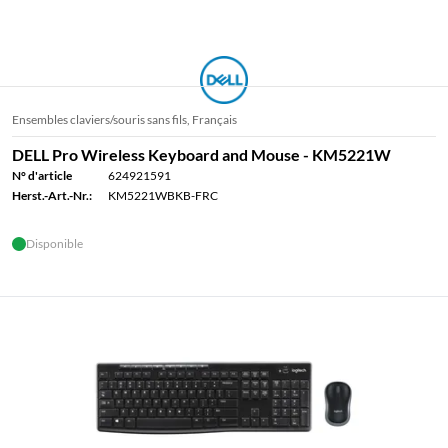
Ensembles claviers/souris sans fils, Français
DELL Pro Wireless Keyboard and Mouse - KM5221W
N° d'article
624921591
Herst.-Art.-Nr.:
KM5221WBKB-FRC
Disponible