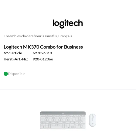
Ensembles claviers/souris sans fils, Français
Logitech MK370 Combo for Business
N° d'article
627896310
Herst.-Art.-Nr.:
920-012066
Disponible