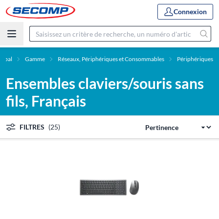
Connexion
cipal
Gamme
Réseaux, Périphériques et Consommables
Périphériques
Ensembles claviers/souris sans
fils, Français
FILTRES
(25)