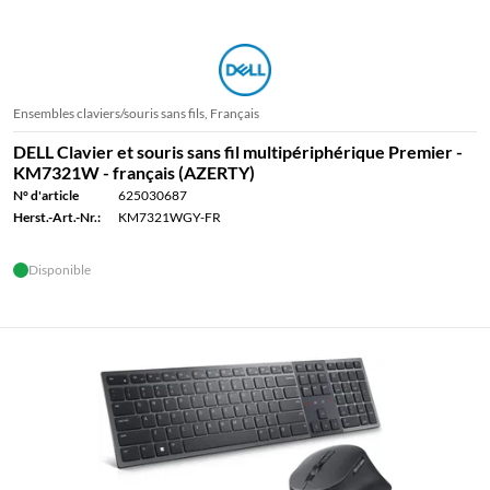
Ensembles claviers/souris sans fils, Français
DELL Clavier et souris sans fil multipériphérique Premier -
KM7321W - français (AZERTY)
N° d'article
625030687
Herst.-Art.-Nr.:
KM7321WGY-FR
Disponible