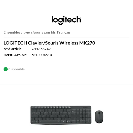
Ensembles claviers/souris sans fils, Français
LOGITECH Clavier/Souris Wireless MK270
N° d'article
611656747
Herst.-Art.-Nr.:
920-004510
Disponible