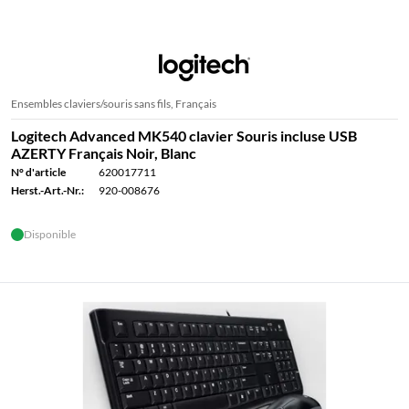
Ensembles claviers/souris sans fils, Français
Logitech Advanced MK540 clavier Souris incluse USB
AZERTY Français Noir, Blanc
N° d'article
620017711
Herst.-Art.-Nr.:
920-008676
Disponible