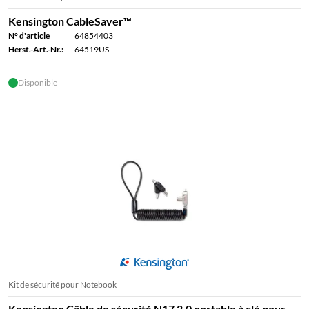
Kensington CableSaver™
N° d'article
64854403
Herst.-Art.-Nr.:
64519US
Disponible
Kit de sécurité pour Notebook
Kensington Câble de sécurité N17 2.0 portable à clé pour