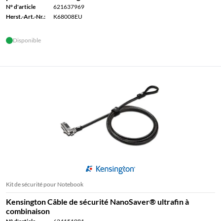
N° d'article
621637969
Herst.-Art.-Nr.:
K68008EU
Disponible
Kit de sécurité pour Notebook
Kensington Câble de sécurité NanoSaver® ultrafin à
combinaison