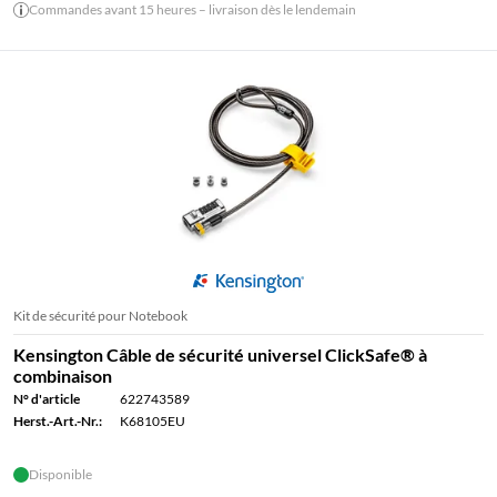
Commandes avant 15 heures – livraison dès le lendemain
Kit de sécurité pour Notebook
Kensington Câble de sécurité universel ClickSafe® à
combinaison
N° d'article
622743589
Herst.-Art.-Nr.:
K68105EU
Disponible