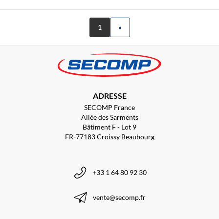
1
»
ADRESSE
SECOMP France
Allée des Sarments
Bâtiment F - Lot 9
FR-77183 Croissy Beaubourg
+33 1 64 80 92 30
vente@secomp.fr