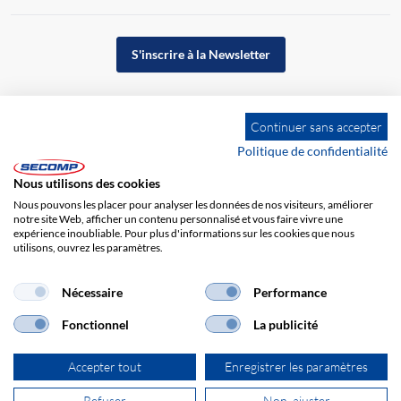
S'inscrire à la Newsletter
Continuer sans accepter
Politique de confidentialité
Nous utilisons des cookies
Nous pouvons les placer pour analyser les données de nos visiteurs, améliorer
notre site Web, afficher un contenu personnalisé et vous faire vivre une
expérience inoubliable. Pour plus d'informations sur les cookies que nous
utilisons, ouvrez les paramètres.
Impression
CGV
Responsabilité
Protection des données
Nécessaire
Performance
Fonctionnel
La publicité
Accepter tout
Enregistrer les paramètres
Refuser
Non, ajuster