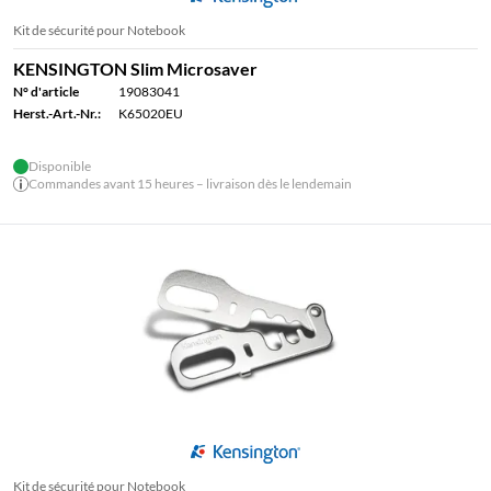
Kit de sécurité pour Notebook
KENSINGTON Slim Microsaver
N° d'article
19083041
Herst.-Art.-Nr.:
K65020EU
Disponible
Commandes avant 15 heures – livraison dès le lendemain
Kit de sécurité pour Notebook