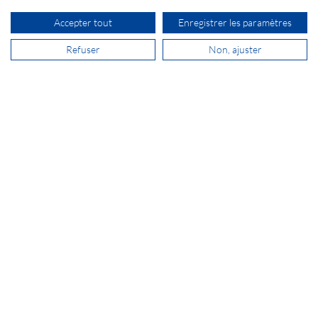
Bâtiment F - Lot 9
FR-77183 Croissy Beaubourg
Accepter tout
Enregistrer les paramètres
Refuser
Non, ajuster
+33 1 64 80 92 30
vente@secomp.fr
S'inscrire à la Newsletter