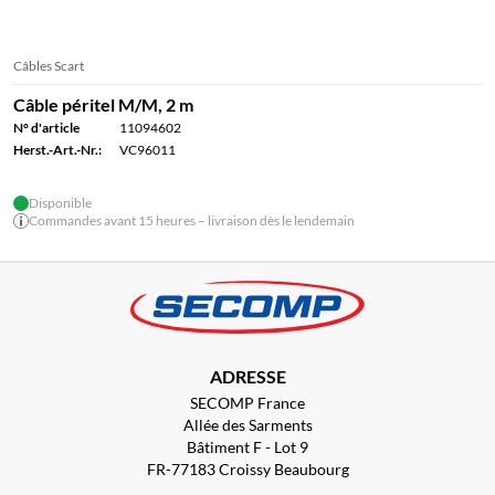
Câbles Scart
Câble péritel M/M, 2 m
N° d'article
11094602
Herst.-Art.-Nr.:
VC96011
Disponible
Commandes avant 15 heures – livraison dès le lendemain
ADRESSE
SECOMP France
Allée des Sarments
Bâtiment F - Lot 9
FR-77183 Croissy Beaubourg