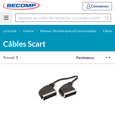
Connexion
nu principal
Gamme
Réseaux, Périphériques et Consommables
Câbles
Câbles Scart
Trouvé:
1