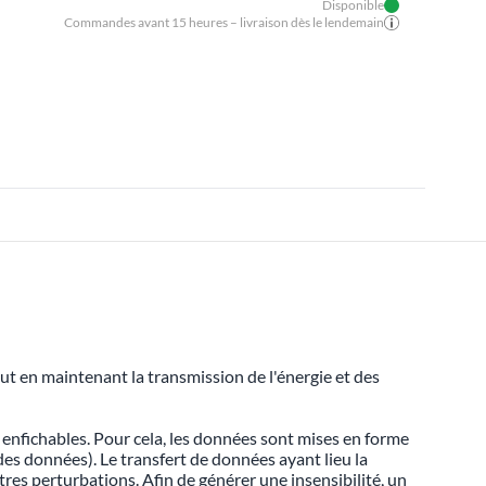
Disponible
Commandes avant 15 heures – livraison dès le lendemain
ut en maintenant la transmission de l'énergie et des
 enfichables. Pour cela, les données sont mises en forme
des données). Le transfert de données ayant lieu la
tres perturbations. Afin de générer une insensibilité, un