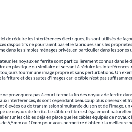
l de réduire les interférences électriques, ils sont utilisés de faç
s dispositifs ne pourraient pas être fabriqués sans les propriétés
e dans les simples ménages privés, en particulier dans les zones 
teur, les noyaux en ferrite sont particulièrement connus dans le
e en plastique ou similaire et servant à réduire les interférences.
toujours fournir une image propre et sans perturbations. Un exemp
de la friture et des sautes d'images car le câble n'est pas suffisa
rre ne provoquera pas à court terme la fin des noyaux de ferrite dan
x interférences, ils sont cependant beaucoup plus onéreux et frag
nt élevées ou de transmission simultanée du son et de l'image, un
é de noyaux de ferrite. Le câble en fibre est également naturell
ler sur les câbles déjà en place que les câbles équipés de noyaux lo
es de 6,5mm ou 10mm pour vous permettre d'obtenir la meilleure p