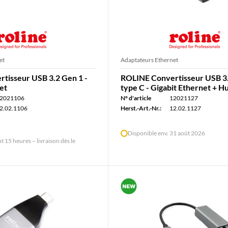
et
Adaptateurs Ethernet
tisseur USB 3.2 Gen 1 -
ROLINE Convertisseur USB 3
et
type C - Gigabit Ethernet + H
2021106
N° d'article
12021127
2.02.1106
Herst.-Art.-Nr.:
12.02.1127
Disponible env. 31 août 2026
15 heures – livraison dès le