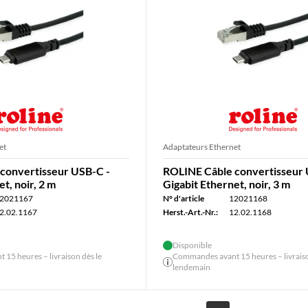
et
Adaptateurs Ethernet
convertisseur USB-C -
ROLINE Câble convertisseur 
t, noir, 2 m
Gigabit Ethernet, noir, 3 m
2021167
N° d'article
12021168
2.02.1167
Herst.-Art.-Nr.:
12.02.1168
Disponible
15 heures – livraison dès le
Commandes avant 15 heures – livraiso
lendemain