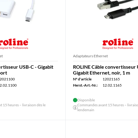
et
Adaptateurs Ethernet
tisseur USB-C - Gigabit
ROLINE Câble convertisseur 
port
Gigabit Ethernet, noir, 1 m
2021100
N° d'article
12021165
2.02.1100
Herst.-Art.-Nr.:
12.02.1165
Disponible
15 heures – livraison dès le
Commandes avant 15 heures – livraiso
lendemain