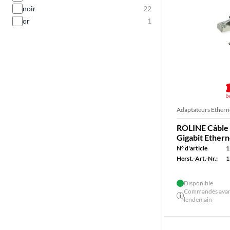
noir
22
or
1
Adaptateurs Ethern
ROLINE Câble 
Gigabit Etherne
N° d'article
1
Herst.-Art.-Nr.:
1
Disponible
Commandes avant 
lendemain