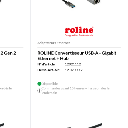
Adaptateurs Ethernet
.2 Gen 2
ROLINE Convertisseur USB-A - Gigabit
Ethernet + Hub
N° d'article
12021112
Herst.-Art.-Nr.:
12.02.1112
Disponible
n dès le
Commandes avant 15 heures – livraison dès le
lendemain