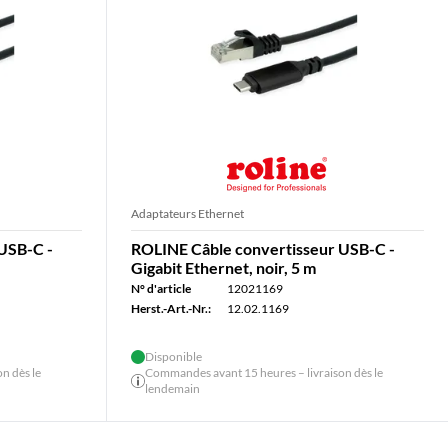
Adaptateurs Ethernet
USB-C -
ROLINE Câble convertisseur USB-C -
Gigabit Ethernet, noir, 5 m
N° d'article
12021169
Herst.-Art.-Nr.:
12.02.1169
Disponible
n dès le
Commandes avant 15 heures – livraison dès le
lendemain