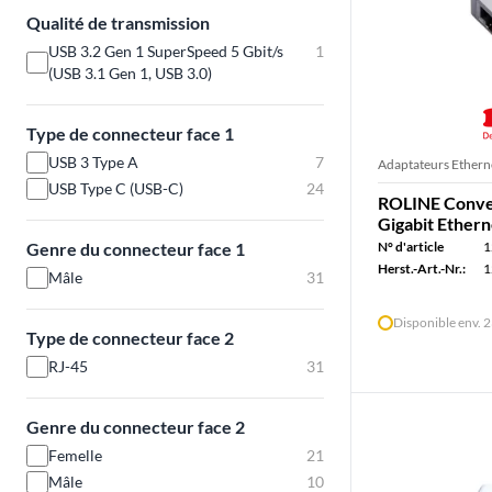
Qualité de transmission
USB 3.2 Gen 1 SuperSpeed 5 Gbit/s
1
(USB 3.1 Gen 1, USB 3.0)
Type de connecteur face 1
USB 3 Type A
7
Adaptateurs Ethern
USB Type C (USB-C)
24
ROLINE Conver
Gigabit Ethern
Genre du connecteur face 1
N° d'article
1
Herst.-Art.-Nr.:
1
Mâle
31
Disponible env. 
Type de connecteur face 2
RJ-45
31
Genre du connecteur face 2
Femelle
21
Mâle
10