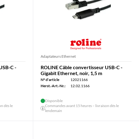
Adaptateurs Ethernet
USB-C -
ROLINE Câble convertisseur USB-C -
Gigabit Ethernet, noir, 1,5 m
N° d'article
12021166
Herst.-Art.-Nr.:
12.02.1166
Disponible
n dès le
Commandes avant 15 heures – livraison dès le
lendemain