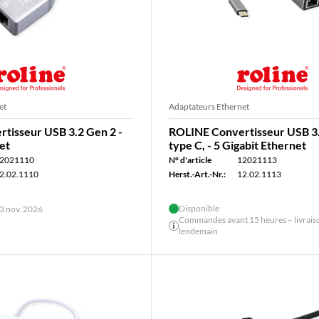
et
Adaptateurs Ethernet
tisseur USB 3.2 Gen 2 -
ROLINE Convertisseur USB 3
et
type C, - 5 Gigabit Ethernet
2021110
N° d'article
12021113
2.02.1110
Herst.-Art.-Nr.:
12.02.1113
Disponible
23 nov. 2026
Commandes avant 15 heures – livraiso
lendemain