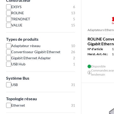
Constructeur
EXSYS
6
ROLINE
13
TRENDNET
5
VALUE
15
Adaptateurs Ethern
ROLINE Conver
Types de produits
Gigabit Ethern
Adaptateur réseau
10
N° d'article
1
Convertisseur Gigabit Ethernet
26
Herst.-Art.-Nr.:
1
Gigabit Ethernet Adapter
2
USB Hub
1
Disponible
Commandes avant 
lendemain
Système Bus
USB
31
Topologie réseau
Ethernet
31