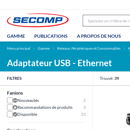
GAMME
PUBLICATIONS
A PROPOS DE NOUS
Menu principal
Gamme
Réseaux, Périphériques et Consommables
A
Adaptateur USB - Ethernet
FILTRES
Trouvé:
39
Fanions
Nouveautés
2
Recommandations de produits
3
Disponible
33