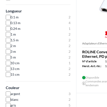
Longueur
0.1 m
2
0.13 m
4
0.24 m
1
1 m
2
1.5 m
2
Adaptateurs Ethern
2 m
2
3 m
2
ROLINE Conver
Ethernet, PD 
5 m
2
N° d'article
1
10 cm
1
Herst.-Art.-Nr.:
1
13 cm
2
15 cm
2
Disponible
Commandes avant 
lendemain
Couleur
argent
3
blanc
2
gris
5