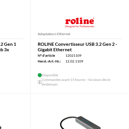
Adaptateurs Ethernet
.2 Gen 1
ROLINE Convertisseur USB 3.2 Gen 2 -
ub 3x
Gigabit Ethernet
N° d'article
12021109
Herst.-Art.-Nr.:
12.02.1109
Disponible
Commandes avant 15 heures – livraison dès le
lendemain