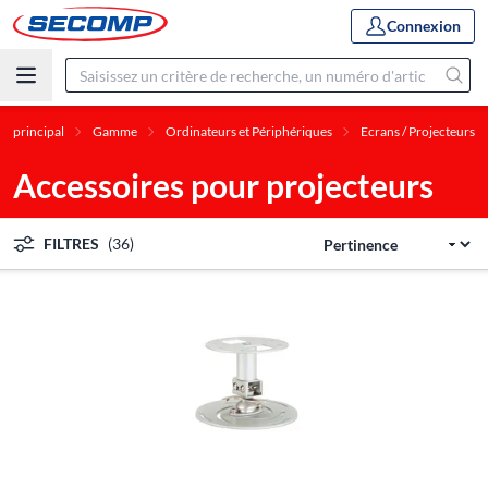
Connexion
u principal
Gamme
Ordinateurs et Périphériques
Ecrans / Projecteurs
Accessoires pour projecteurs
FILTRES
(36)