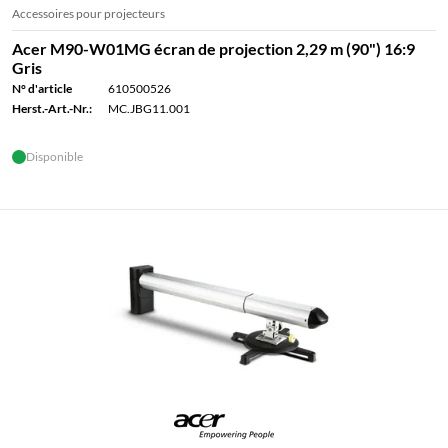
Accessoires pour projecteurs
Acer M90-W01MG écran de projection 2,29 m (90") 16:9
Gris
N° d'article
610500526
Herst.-Art.-Nr.:
MC.JBG11.001
Disponible