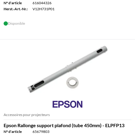
N° d'article
616044326
Herst.-Art.-Nr.:
V12H731P01
Disponible
Accessoires pour projecteurs
Epson Rallonge support plafond (tube 450mm) - ELPFP13
N° d'article
65679803