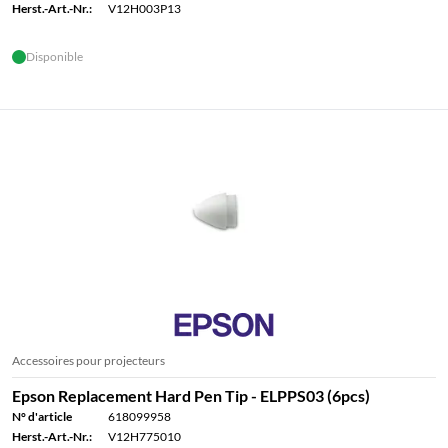
Herst.-Art.-Nr.:
V12H003P13
Disponible
Accessoires pour projecteurs
Epson Replacement Hard Pen Tip - ELPPS03 (6pcs)
N° d'article
618099958
Herst.-Art.-Nr.:
V12H775010