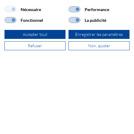
Nécessaire
Performance
Fonctionnel
La publicité
ADRESSE
Accepter tout
Enregistrer les paramètres
SECOMP France
Allée des Sarments
Refuser
Non, ajuster
Bâtiment F - Lot 9
FR-77183 Croissy Beaubourg
+33 1 64 80 92 30
vente@secomp.fr
S'inscrire à la Newsletter