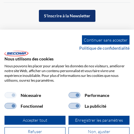
S'inscrire à la Newsletter
Continuer sans accepter
Politique de confidentialité
Nous utilisons des cookies
Nous pouvons les placer pour analyser les données de nos visiteurs, améliorer
notre site Web, afficher un contenu personnalisé et vous faire vivre une
expérience inoubliable. Pour plus d'informations sur les cookies que nous
utilisons, ouvrez les paramètres.
Impression
CGV
Responsabilité
Protection des données
Nécessaire
Performance
Fonctionnel
La publicité
Accepter tout
Enregistrer les paramètres
Refuser
Non, ajuster
© 2026 SECOMP France SARL. Tous droits réservés.