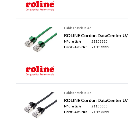
Câbles patch RJ45
ROLINE Cordon DataCenter U/FT
N° d'article
21153335
Herst.-Art.-Nr.:
21.15.3335
Câbles patch RJ45
ROLINE Cordon DataCenter U/FTP
N° d'article
21153355
Herst.-Art.-Nr.:
21.15.3355