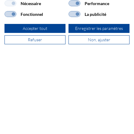
Nécessaire
Performance
+33 1 64 80 92 30
Fonctionnel
La publicité
vente@secomp.fr
Accepter tout
Enregistrer les paramètres
Refuser
Non, ajuster
S'inscrire à la Newsletter