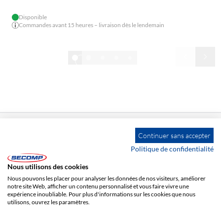
Disponible
Commandes avant 15 heures – livraison dès le lendemain
1/10
Tout afficher
Continuer sans accepter
Politique de confidentialité
ADRESSE
Nous utilisons des cookies
SECOMP France
Nous pouvons les placer pour analyser les données de nos visiteurs, améliorer
Allée des Sarments
notre site Web, afficher un contenu personnalisé et vous faire vivre une
expérience inoubliable. Pour plus d'informations sur les cookies que nous
Bâtiment F - Lot 9
utilisons, ouvrez les paramètres.
FR-77183 Croissy Beaubourg