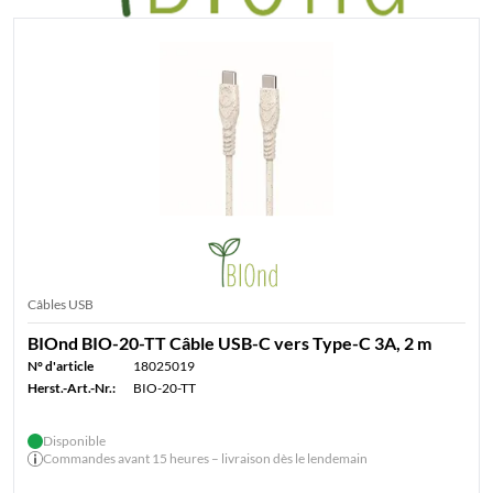
Câbles USB
BIOnd BIO-20-TT Câble USB-C vers Type-C 3A, 2 m
N° d'article
18025019
Herst.-Art.-Nr.:
BIO-20-TT
Disponible
Commandes avant 15 heures – livraison dès le lendemain