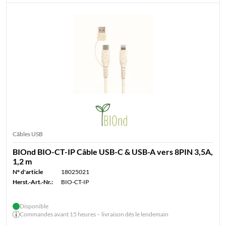
Câbles USB
BIOnd BIO-CT-IP Câble USB-C & USB-A vers 8PIN 3,5A,
1,2 m
N° d'article
18025021
Herst.-Art.-Nr.:
BIO-CT-IP
Disponible
Commandes avant 15 heures – livraison dès le lendemain