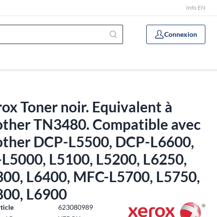
Info EN
Connexion
ox Toner noir. Equivalent à
other TN3480. Compatible avec
other DCP-L5500, DCP-L6600,
-L5000, L5100, L5200, L6250,
300, L6400, MFC-L5700, L5750,
800, L6900
ticle
623080989