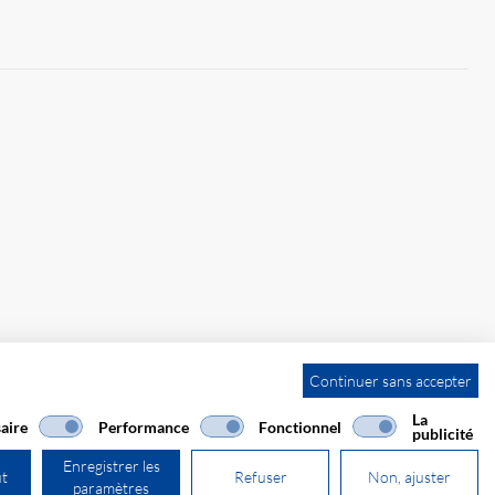
Continuer sans accepter
La
aire
Performance
Fonctionnel
publicité
Enregistrer les
ut
Refuser
Non, ajuster
paramètres