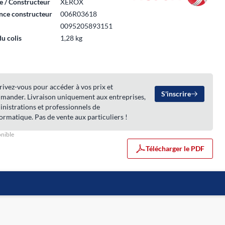
 / Constructeur
XEROX
nce constructeur
006R03618
0095205893151
du colis
1,28 kg
rivez-vous pour accéder à vos prix et
S'inscrire
mander. Livraison uniquement aux entreprises,
nistrations et professionnels de
formatique. Pas de vente aux particuliers !
nible
Télécharger le PDF