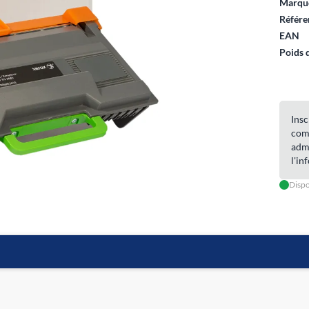
Marque
Référe
EAN
Poids 
Insc
com
admi
l'in
Dispo