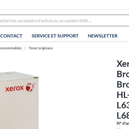
CONTACT
SERVICE ET SUPPORT
NEWSLETTER
onsommables
Toner originaux
Xer
Br
Br
HL
L6
L6
N° d'ar