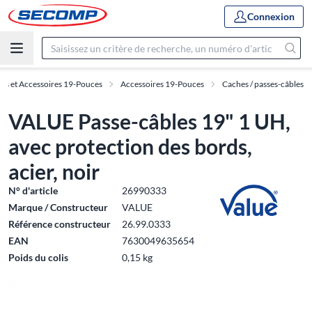
Connexion
es et Accessoires 19-Pouces
Accessoires 19-Pouces
Caches / passes-câbles
VALUE Passe-câbles 19" 1 UH,
avec protection des bords,
acier, noir
N° d'article
26990333
Marque / Constructeur
VALUE
Référence constructeur
26.99.0333
EAN
7630049635654
Poids du colis
0,15 kg