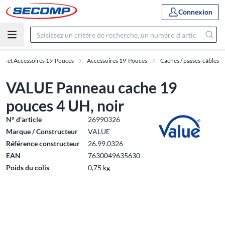
Connexion
es et Accessoires 19-Pouces
Accessoires 19-Pouces
Caches / passes-câbles
VALUE Panneau cache 19
pouces 4 UH, noir
N° d'article
26990326
Marque / Constructeur
VALUE
Référence constructeur
26.99.0326
EAN
7630049635630
Poids du colis
0,75 kg