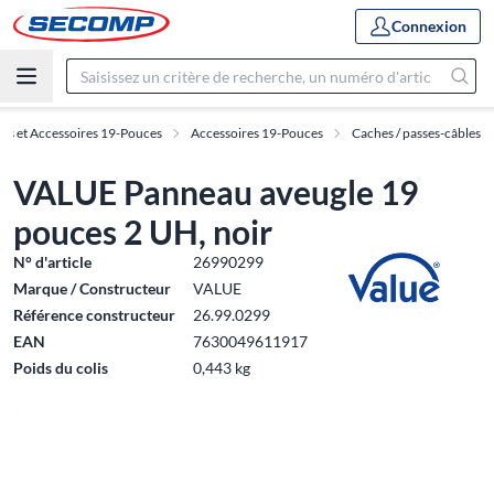
Connexion
es et Accessoires 19-Pouces
Accessoires 19-Pouces
Caches / passes-câbles
VALUE Panneau aveugle 19
pouces 2 UH, noir
N° d'article
26990299
Marque / Constructeur
VALUE
Référence constructeur
26.99.0299
EAN
7630049611917
Poids du colis
0,443 kg