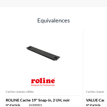
Equivalences
Caches / passes-câbles
Caches / passes-
ROLINE Cache 19" Snap-in, 2 UH, noir
VALUE Cache
N° d'article
26300001
N° d'article