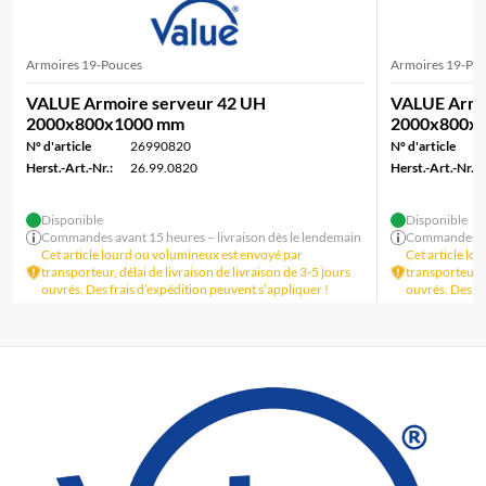
Armoires 19-Pouces
Armoires 19-Po
VALUE Armoire serveur 42 UH
VALUE Armo
2000x800x1000 mm
2000x800x
N° d'article
26990820
N° d'article
Herst.-Art.-Nr.:
26.99.0820
Herst.-Art.-Nr.:
Disponible
Disponible
Commandes avant 15 heures – livraison dès le lendemain
Commandes ava
Cet article lourd ou volumineux est envoyé par
Cet article lo
transporteur, délai de livraison de livraison de 3-5 jours
transporteur, d
ouvrés. Des frais d’expédition peuvent s’appliquer !
ouvrés. Des fr