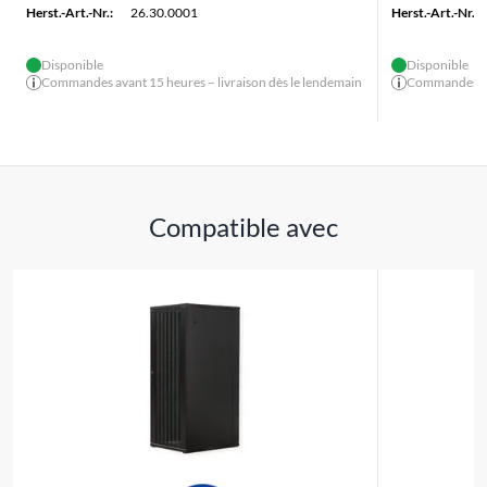
Herst.-Art.-Nr.:
26.30.0001
Herst.-Art.-Nr.:
Disponible
Disponible
Commandes avant 15 heures – livraison dès le lendemain
Commandes ava
Compatible avec