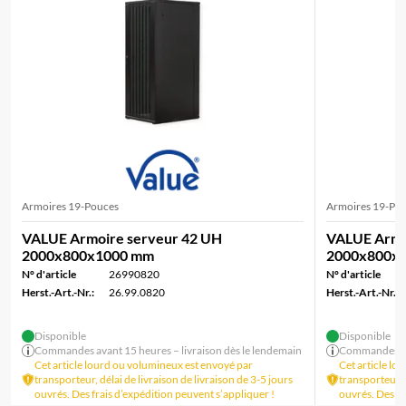
Armoires 19-Pouces
Armoires 19-Po
VALUE Armoire serveur 42 UH
VALUE Armo
2000x800x1000 mm
2000x800x
N° d'article
26990820
N° d'article
Herst.-Art.-Nr.:
26.99.0820
Herst.-Art.-Nr.:
Disponible
Disponible
Commandes avant 15 heures – livraison dès le lendemain
Commandes ava
Cet article lourd ou volumineux est envoyé par
Cet article lo
transporteur, délai de livraison de livraison de 3-5 jours
transporteur, d
ouvrés. Des frais d’expédition peuvent s’appliquer !
ouvrés. Des fr