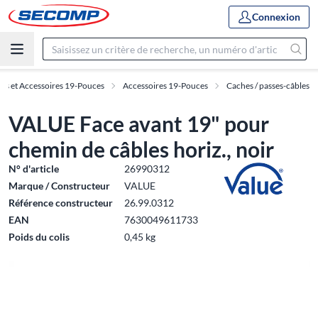
Connexion
es et Accessoires 19-Pouces
Accessoires 19-Pouces
Caches / passes-câbles
VALUE Face avant 19" pour
chemin de câbles horiz., noir
N° d'article
26990312
Marque / Constructeur
VALUE
Référence constructeur
26.99.0312
EAN
7630049611733
Poids du colis
0,45 kg