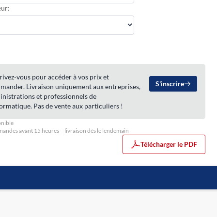
ur:
rivez-vous pour accéder à vos prix et
S'inscrire
mander. Livraison uniquement aux entreprises,
nistrations et professionnels de
formatique. Pas de vente aux particuliers !
nible
ndes avant 15 heures – livraison dès le lendemain
Télécharger le PDF