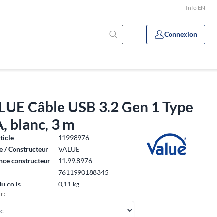
Info EN
Connexion
LUE Câble USB 3.2 Gen 1 Type
, blanc, 3 m
ticle
11998976
 / Constructeur
VALUE
nce constructeur
11.99.8976
7611990188345
du colis
0,11 kg
r: