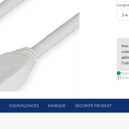
Longue
Insc
com
admi
l'in
Dispo
Comma
EQUIVALENCES
MARQUE
SÉCURITÉ PRODUIT