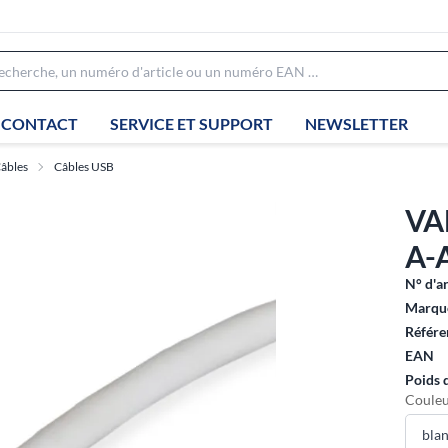
CONTACT
SERVICE ET SUPPORT
NEWSLETTER
âbles
Câbles USB
VA
A-A
N° d'ar
Marque
Référe
EAN
Poids 
Couleu