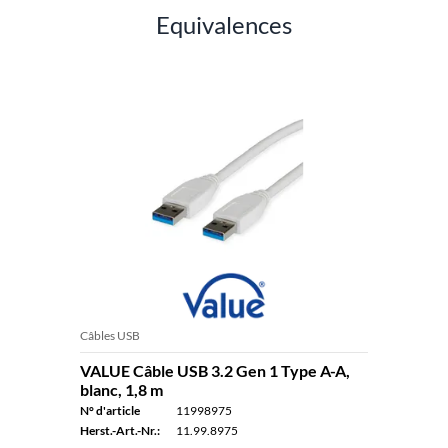
Equivalences
Câbles USB
VALUE Câble USB 3.2 Gen 1 Type A-A,
blanc, 1,8 m
N° d'article
11998975
Herst.-Art.-Nr.:
11.99.8975