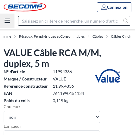
Connexion
Gamme
Réseaux, Périphériques et Consommables
Câbles
Câbles Cinch
VALUE Câble RCA M/M,
duplex, 5 m
N° d'article
11994336
Marque / Constructeur
VALUE
Référence constructeur
11.99.4336
EAN
7611990151134
Poids du colis
0,119 kg
Couleur:
Longueur: