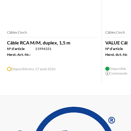
Câbles Cinch
Câbles Cinch
Câble RCA M/M, duplex, 1,5 m
VALUE Câble
N° d'article
11994331
N° d'article
Herst.-Art.-Nr.:
Herst.-Art.-Nr.:
Disponible
Disponible env. 17 août 2026
Commandes ava