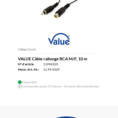
Câbles Cinch
VALUE Câble rallonge RCA M/F, 10 m
N° d'article
11994329
Herst.-Art.-Nr.:
11.99.4329
Disponible
Commandes avant 15 heures – livraison dès le lendemain