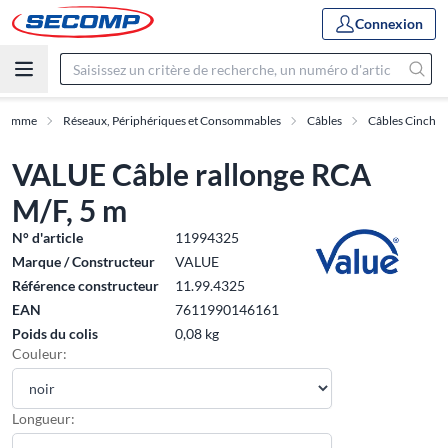
Connexion
Gamme
Réseaux, Périphériques et Consommables
Câbles
Câbles Cinch
VALUE Câble rallonge RCA
M/F, 5 m
N° d'article
11994325
Marque / Constructeur
VALUE
Référence constructeur
11.99.4325
EAN
7611990146161
Poids du colis
0,08 kg
Couleur:
Longueur: