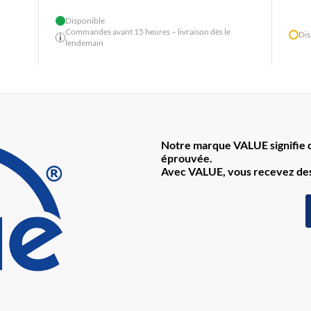
Disponible
Commandes avant 15 heures – livraison dès le
Dis
lendemain
Notre marque VALUE signifie de
éprouvée.
Avec VALUE, vous recevez des 