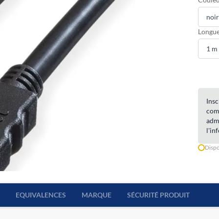
Longue
Insc
com
admi
l'in
Dispo
EQUIVALENCES
MARQUE
SÉCURITÉ PRODUIT