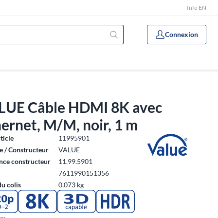
Info EN
Connexion
LUE Câble HDMI 8K avec
ernet, M/M, noir, 1 m
ticle
11995901
 / Constructeur
VALUE
nce constructeur
11.99.5901
7611990151356
du colis
0,073 kg
r: