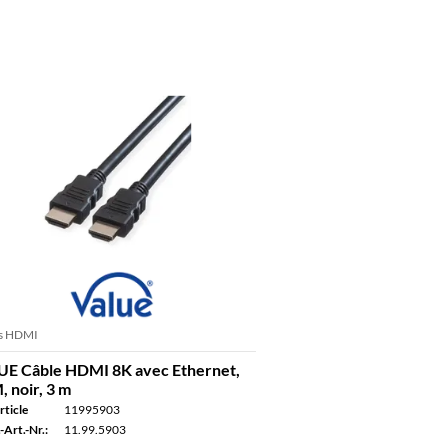
s HDMI
E Câble HDMI 8K avec Ethernet,
 noir, 3 m
rticle
11995903
-Art.-Nr.:
11.99.5903