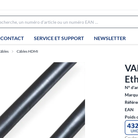
CONTACT
SERVICE ET SUPPORT
NEWSLETTER
âbles
Câbles HDMI
VA
Eth
N° d'ar
Marque
Référe
EAN
Poids 
Couleu