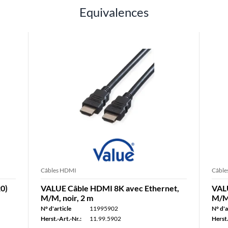
Equivalences
Câbles HDMI
Câble
0)
VALUE Câble HDMI 8K avec Ethernet,
VALU
M/M, noir, 2 m
M/M,
N° d'article
11995902
N° d'a
Herst.-Art.-Nr.:
11.99.5902
Herst.