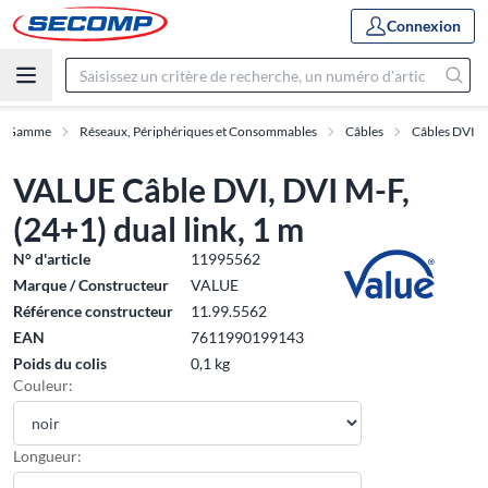
Connexion
Gamme
Réseaux, Périphériques et Consommables
Câbles
Câbles DVI
VALUE Câble DVI, DVI M-F,
(24+1) dual link, 1 m
N° d'article
11995562
Marque / Constructeur
VALUE
Référence constructeur
11.99.5562
EAN
7611990199143
Poids du colis
0,1 kg
Couleur:
Longueur: