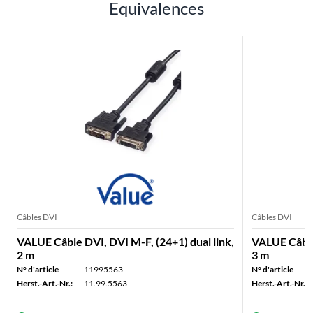
Equivalences
Câbles DVI
Câbles DVI
VALUE Câble DVI, DVI M-F, (24+1) dual link,
VALUE Câble 
2 m
3 m
N° d'article
11995563
N° d'article
Herst.-Art.-Nr.:
11.99.5563
Herst.-Art.-Nr.: