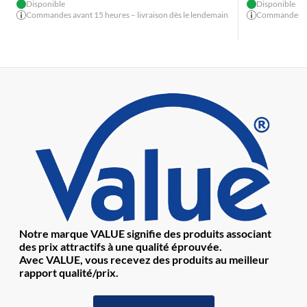
Disponible
Disponible
Commandes avant 15 heures – livraison dès le lendemain
Commandes ava
Notre marque VALUE signifie des produits associant
des prix attractifs à une qualité éprouvée.
Avec VALUE, vous recevez des produits au meilleur
rapport qualité/prix.