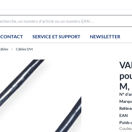
CONTACT
SERVICE ET SUPPORT
NEWSLETTER
âbles
Câbles DVI
VA
po
M, 
N° d'ar
Marque
Référe
EAN
Poids 
Couleu