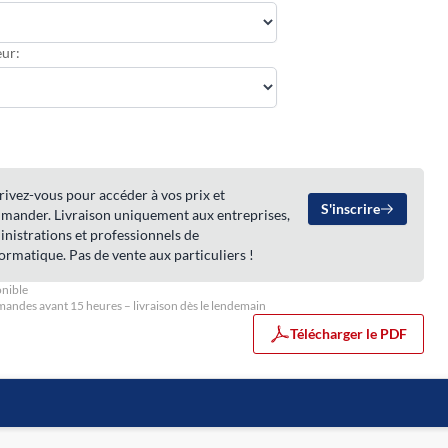
ur:
rivez-vous pour accéder à vos prix et
S'inscrire
mander. Livraison uniquement aux entreprises,
nistrations et professionnels de
formatique. Pas de vente aux particuliers !
nible
ndes avant 15 heures – livraison dès le lendemain
Télécharger le PDF