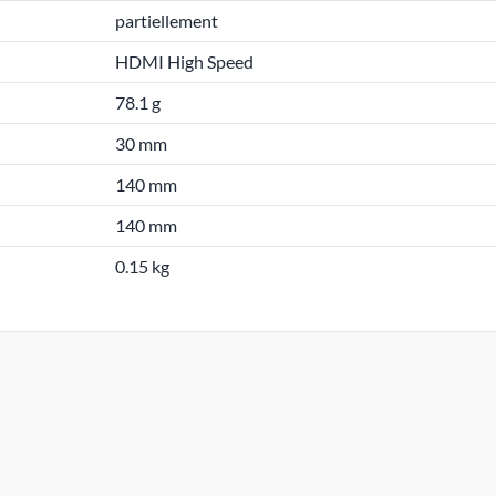
partiellement
HDMI High Speed
78.1 g
30 mm
140 mm
140 mm
0.15 kg