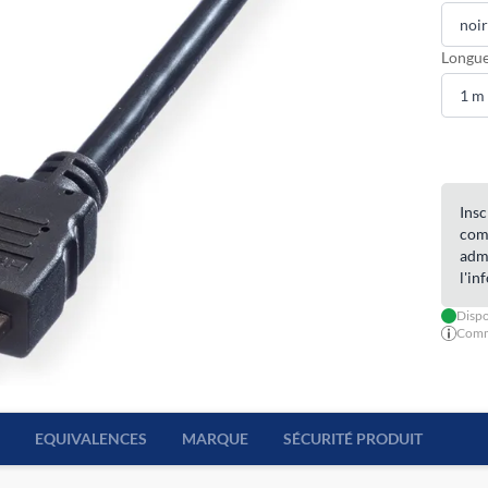
Longue
Insc
com
admi
l'in
Dispo
Comma
EQUIVALENCES
MARQUE
SÉCURITÉ PRODUIT