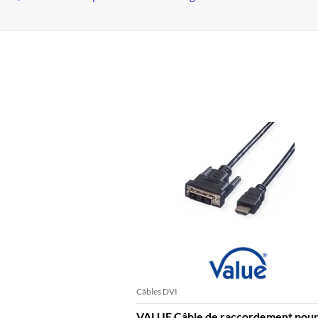
Câbles DVI
VALUE Câble de raccordement pou