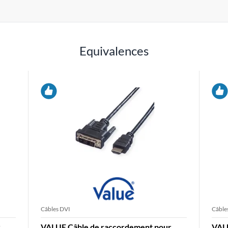
Equivalences
Câbles DVI
Câble
r
VALUE Câble de raccordement pour
VAL