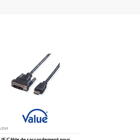
s DVI
UE Câble de raccordement pour