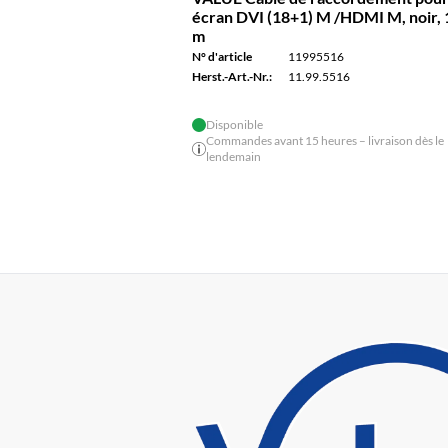
écran DVI (18+1) M /HDMI M, noir, 
m
N° d'article
11995516
Herst.-Art.-Nr.:
11.99.5516
Disponible
Commandes avant 15 heures – livraison dès le
lendemain