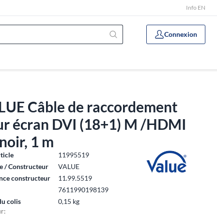
Info EN
Connexion
LUE Câble de raccordement
ur écran DVI (18+1) M /HDMI
noir, 1 m
ticle
11995519
 / Constructeur
VALUE
nce constructeur
11.99.5519
7611990198139
du colis
0,15 kg
r: