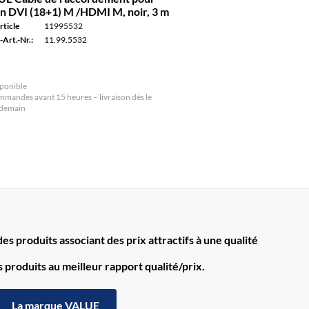
n DVI (18+1) M /HDMI M, noir, 3 m
rticle
11995532
-Art.-Nr.:
11.99.5532
ponible
mandes avant 15 heures – livraison dès le
ndemain
s produits associant des prix attractifs à une qualité
produits au meilleur rapport qualité/prix.
La marque VALUE