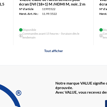
1,5
écran DVI (18+1) M /HDMI M, noir, 2 m
écra
N° d'article
11995522
N° d'a
Herst.-Art.-Nr.:
11.99.5522
Herst.
Disponible
Dis
Commandes avant 15 heures – livraison dès le
Com
lendemain
le
Tout afficher
Notre marque VALUE signifie de
éprouvée.
Avec VALUE, vous recevez des 