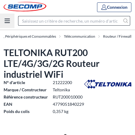
Connexion
ux, Périphériques et Consommables
Télécommunication
Routeur / Firewall
TELTONIKA RUT200
LTE/4G/3G/2G Routeur
industriel WiFi
N° d'article
21222200
Marque / Constructeur
Teltonika
Référence constructeur
RUT200010000
EAN
4779051840229
Poids du colis
0,357 kg