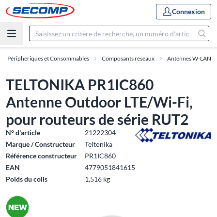
Connexion
ux, Périphériques et Consommables
Composants réseaux
Antennes W-LAN
TELTONIKA PR1IC860
Antenne Outdoor LTE/Wi-Fi,
pour routeurs de série RUT2
N° d'article
21222304
Marque / Constructeur
Teltonika
Référence constructeur
PR1IC860
EAN
4779051841615
Poids du colis
1,516 kg