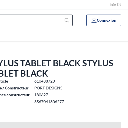
Info EN
Connexion
YLUS TABLET BLACK STYLUS
BLET BLACK
ticle
610438723
 / Constructeur
PORT DESIGNS
nce constructeur
180627
3567041806277