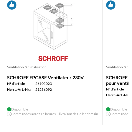
Ventilation / Climatisation
Ventilation / Cli
SCHROFF EPCASE Ventilateur 230V
SCHROFF EP
pour ventila
N° d'article
26105023
N° d'article
Herst.-Art.-Nr.:
21236092
Herst.-Art.-Nr.:
Disponible
Disponible
Commandes avant 15 heures – livraison dès le lendemain
Commandes ava